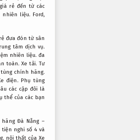
iá rẻ đến từ các
 nhiên liệu.
Ford,
rẻ đưa đón từ sân
rung tâm dịch vụ.
iệm nhiên liệu.
đa
an toàn.
Xe tải.
Tư
 tùng chính hãng.
Xe điện.
Phụ tùng
âu các cặp đôi là
ụ thể của các bạn
h hãng Đà Nẵng –
tiện nghi số 4 và
g.
nội thất của Xe