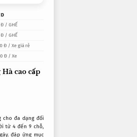
ND
 Đ / GHẾ
 Đ / GHẾ
0 Đ / Xe giá rẻ
0 Đ / Xe
g Hà cao cấp
 cho đa dạng đối
i từ 4 đến 9 chỗ,
gày.
đáp ứng mục