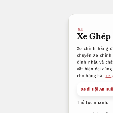
Bỏ
qua
nội
dung
XE
Xe Ghép 
Xe chính hãng 
chuyến Xe chính
định nhất và chất
vật hiện đại cùng
cho hăng hái
xe 
Xe đi Hội An Hu
Thủ tục nhanh.