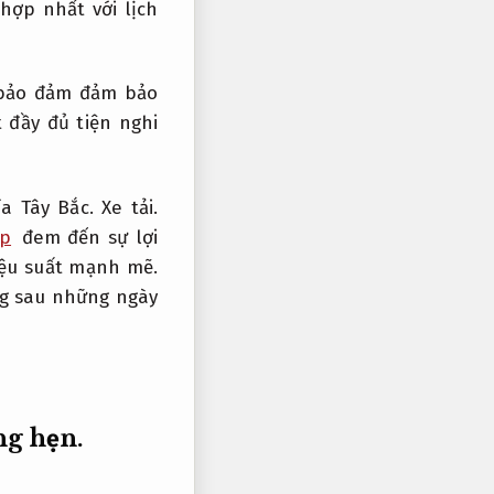
ợp nhất với lịch
bảo đảm đảm bảo
 đầy đủ tiện nghi
a Tây Bắc.
Xe tải.
óp
đem đến sự lợi
ệu suất mạnh mẽ.
ng sau những ngày
ng hẹn.