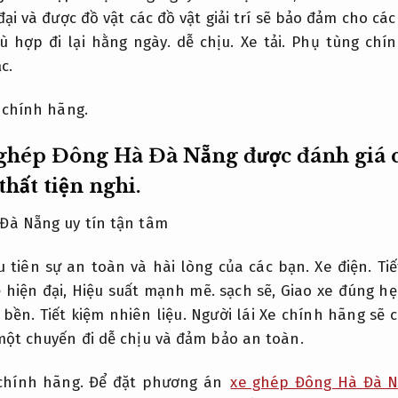
ại và được đồ vật các đồ vật giải trí sẽ bảo đảm cho c
ù hợp đi lại hằng ngày.
dễ chịu.
Xe tải.
Phụ tùng chín
c.
 chính hãng.
i ghép Đông Hà Đà Nẵng được đánh giá 
thất tiện nghi.
u tiên sự an toàn và hài lòng của các bạn.
Xe điện.
Ti
ẻ hiện đại,
Hiệu suất mạnh mẽ.
sạch sẽ,
Giao xe đúng hẹ
 bền.
Tiết kiệm nhiên liệu.
Người lái Xe chính hãng sẽ c
ột chuyến đi dễ chịu và đảm bảo an toàn.
chính hãng.
Để đặt phương án
xe ghép Đông Hà Đà 