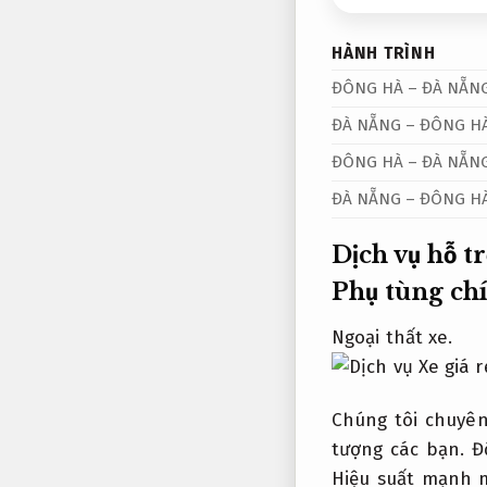
HÀNH TRÌNH
ĐÔNG HÀ – ĐÀ NẴN
ĐÀ NẴNG – ĐÔNG H
ĐÔNG HÀ – ĐÀ NẴN
ĐÀ NẴNG – ĐÔNG H
Dịch vụ hỗ t
Phụ tùng ch
Ngoại thất xe.
Chúng tôi chuyê
tượng các bạn.
Đ
Hiệu suất mạnh 