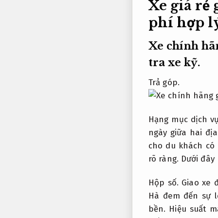
Xe giá rẻ
phí hợp l
Xe chính hã
tra xe kỹ.
Trả góp.
Hạng mục dịch v
ngày giữa hai đị
cho du khách có
rõ ràng.
Dưới đây 
Hộp số.
Giao xe 
Hà đem đến sự l
bền.
Hiệu suất 