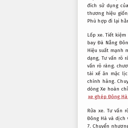
đích sử dụng củ
thương hiệu giố
Phù hợp đi lại hằ
Lốp xe.
Tiết kiệm 
bay Đà Nẵng Đôn
Hiệu suất mạnh 
dạng,
Tư vấn rõ r
vấn rõ ràng.
chươn
tài xế ăn mặc lị
chính hãng.
Chuy
dòng Xe hoàn chỉ
xe ghép Đông Hà
Rửa xe.
Tư vấn r
Đông Hà và dịch 
7.
Chuyển nhượng