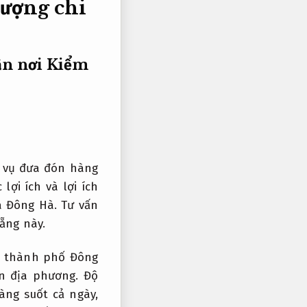
lượng chi
ận nơi
Kiểm
 vụ đưa đón hàng
ợi ích và lợi ích
à Đông Hà.
Tư vấn
ẵng này.
ến thành phố Đông
ân địa phương.
Độ
ng suốt cả ngày,