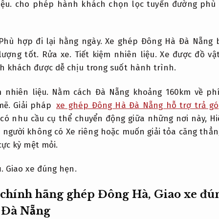
iệu.
cho phép hành khách chọn lọc tuyến đường phù h
Phù hợp đi lại hằng ngày.
Xe ghép Đông Hà Đà Nẵng 
lượng tốt.
Rửa xe.
Tiết kiệm nhiên liệu.
Xe được đồ vật
 khách được dễ chịu trong suốt hành trình.
m nhiên liệu.
Nằm cách Đà Nẵng khoảng 160km về phí
mẽ.
Giải pháp
xe ghép Đông Hà Đà Nẵng hỗ trợ trả g
 có nhu cầu cụ thể chuyển động giữa những nơi này,
Hi
g người không có Xe riêng hoặc muốn giải tỏa căng thẳ
cực kỳ mệt mỏi.
.
Giao xe đúng hẹn.
 chính hãng ghép Đông Hà,
Giao xe đú
 Đà Nẵng