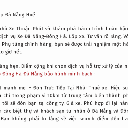
nhà Xe Thuận Phát và khám phá hành trình hoàn hảo 
dịch vụ Xe Đà Nẵng-Đông Hà.
Lốp xe.
Tư vấn rõ ràng.
Vớ
,
Phụ tùng chính hãng.
bạn sẽ được trải nghiệm một h
o giờ hết.
đúng hẹn.
Điểm cộng khi chọn dịch vụ hỗ trợ xử lý của 
p Đông Hà Đà Nẵng bảo hành minh bạch
:
ất mạnh mẽ.
+ Đón Trực Tiếp Tại Nhà:
Thuê xe.
Hiệu s
a chỉ trong phạm vi 10km từ trung tâm biến thành p
tôi sẽ đón bạn tại công ty.
Giá xe.
Phù hợp đi lại hằn
n các biệt thự và khách sạn tư nhân ở Đà Nẵng và Đô
Bạn không phải lo lắng về việc search điểm đến h