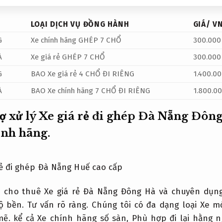
LOẠI DỊCH VỤ ĐỒNG HÀNH
GIÁ/ V
G
Xe chính hãng GHÉP 7 CHỔ
300.000
À
Xe giá rẻ GHÉP 7 CHỔ
300.000
G
BAO Xe giá rẻ 4 CHỔ ĐI RIÊNG
1.400.00
À
BAO Xe chính hãng 7 CHỔ ĐI RIÊNG
1.800.00
rợ xử lý Xe giá rẻ đi ghép Đà Nẵng Đôn
ính hãng.
n cho thuê Xe giá rẻ Đà Nẵng Đông Hà và chuyên dụng
ộ bền.
Tư vấn rõ ràng.
Chúng tôi có đa dạng loại Xe mớ
mẽ.
kể cả Xe chính hãng số sàn,
Phù hợp đi lại hằng n