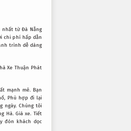
nhất từ ​​Đà Nẵng
i chi phí hấp dẫn
ành trình dễ dàng
nhà Xe Thuận Phát
uất mạnh mẽ.
Bạn
hố,
Phù hợp đi lại
g ngày.
Chúng tôi
ng Hà.
Giá xe.
Tiết
ay đón khách dọc