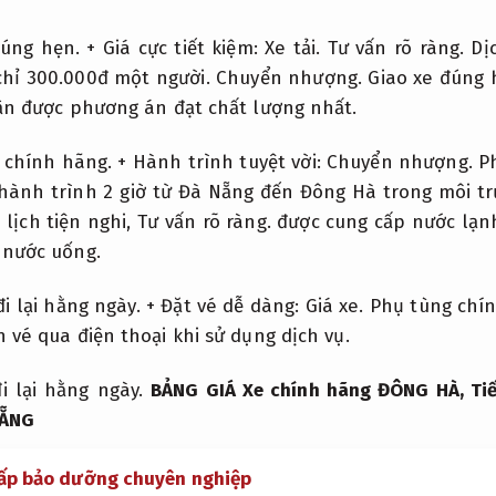
đúng hẹn.
+ Giá cực tiết kiệm:
Xe tải.
Tư vấn rõ ràng.
Dịc
hỉ 300.000đ một người.
Chuyển nhượng.
Giao xe đúng 
hận được phương án đạt chất lượng nhất.
 chính hãng.
+ Hành trình tuyệt vời:
Chuyển nhượng.
P
ành trình 2 giờ từ Đà Nẵng đến Đông Hà trong môi tr
lịch tiện nghi,
Tư vấn rõ ràng.
được cung cấp nước lạn
 nước uống.
i lại hằng ngày.
+ Đặt vé dễ dàng:
Giá xe.
Phụ tùng chí
 vé qua điện thoại khi sử dụng dịch vụ.
i lại hằng ngày.
BẢNG GIÁ Xe chính hãng ĐÔNG HÀ,
Ti
NẴNG
cấp bảo dưỡng chuyên nghiệp