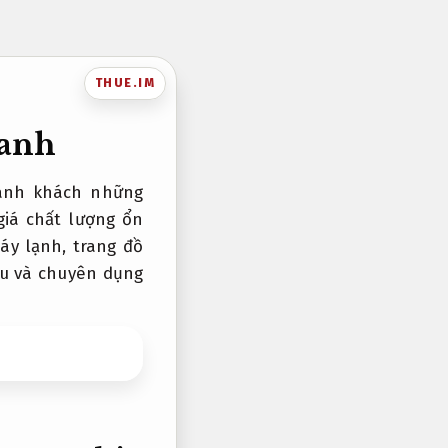
THUE.IM
hanh
ành khách những
iá chất lượng ổn
máy lạnh, trang đồ
hịu và chuyên dụng