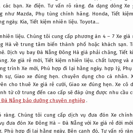
a các bạn.
Xe điện.
Tư vấn rõ ràng.
đa dạng dòng Xe g
ng như Mazda,
Phụ tùng chính hãng.
Honda,
Tiết kiệm
ng ngày.
Kia,
Tiết kiệm nhiên liệu.
Toyota…
nhiên liệu.
Chúng tôi cung cấp phương án 4 – 7 Xe giá 
g Hà về trung tâm biến thành phố hoặc khách sạn.
T
mẽ.
Dịch vụ bay Đà Nẵng Đông Hà giá phải chăng,
Tiết k
àng.
Xe giá rẻ mới,
Tiết kiệm nhiên liệu.
chất lượng và 
g trình Xe mới,
Phù hợp đi lại hằng ngày.
hợp lý,
Phụ
ch sự,
Giao xe đúng hẹn.
chuyên dụng cho cá nhân.
ên cho thuê Xe giá rẻ cưới,
Giao xe đúng hẹn.
Xe cô d
nh từ cỡ trung đến cao cấp sẽ đáp ứng được nhu cầu c
 Đà Nẵng bảo dưỡng chuyên nghiệp
.
õ ràng.
Chúng tôi cung cấp dịch vụ đưa đón Xe chín
vụ đưa đón Xe Đông Hà – Đà Nẵng với Xe giá rẻ đời mới 
.
Phù hợp đi lại hằng ngày.
Bên cạnh đó,
Tư vấn rõ ràn