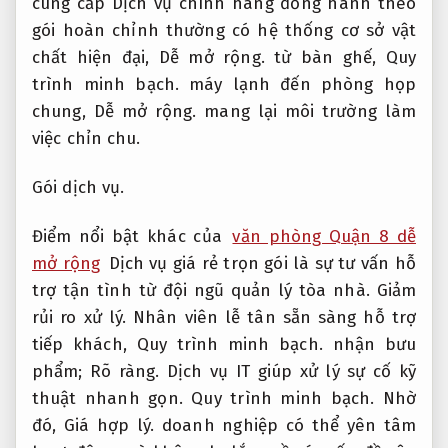
cung cấp Dịch vụ chính hãng đồng hành theo
gói hoàn chỉnh thường có hệ thống cơ sở vật
chất hiện đại,
Dễ mở rộng.
từ bàn ghế,
Quy
trình minh bạch.
máy lạnh đến phòng họp
chung,
Dễ mở rộng.
mang lại môi trường làm
việc chỉn chu.
Gói dịch vụ.
Điểm nổi bật khác của
văn phòng Quận 8 dễ
mở rộng
Dịch vụ giá rẻ trọn gói là sự tư vấn hỗ
trợ tận tình từ đội ngũ quản lý tòa nhà.
Giảm
rủi ro xử lý.
Nhân viên lễ tân sẵn sàng hỗ trợ
tiếp khách,
Quy trình minh bạch.
nhận bưu
phẩm;
Rõ ràng.
Dịch vụ IT giúp xử lý sự cố kỹ
thuật nhanh gọn.
Quy trình minh bạch.
Nhờ
đó,
Giá hợp lý.
doanh nghiệp có thể yên tâm