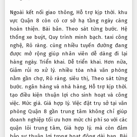
Ngoài kết nối giao thông,
Hỗ trợ kịp thời.
khu
vực Quận 8 còn có cơ sở hạ tầng ngày càng
hoàn thiện.
Bài bản.
Theo sát từng bước.
Hệ
thống xe buýt,
Quy trình minh bạch.
taxi công
nghệ,
Rõ ràng.
cùng nhiều tuyến đường đang
được mở rộng giúp nhân viên dễ dàng đi lại
hàng ngày.
Triển khai.
Dễ triển khai.
Hơn nữa,
Giảm rủi ro xử lý.
nhiều tòa nhà văn phòng
nằm gần chợ,
Rõ ràng.
siêu thị,
Theo sát từng
bước.
ngân hàng và nhà hàng,
Hỗ trợ kịp thời.
tạo điều kiện thuận lợi cho sinh hoạt và công
việc.
Mức giá.
Giá hợp lý.
Việc đặt trụ sở tại văn
phòng Quận 8 gần trung tâm không chỉ giúp
doanh nghiệp tối ưu hơn mức chi phí so với các
quận lõi trung tâm,
Giá hợp lý.
mà còn đảm
bảo sự thuận lợi trong hoạt động dài hạn.
Bài