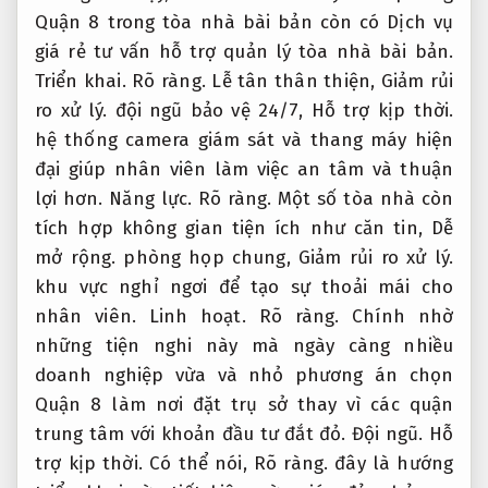
Quận 8 trong tòa nhà bài bản còn có Dịch vụ
giá rẻ tư vấn hỗ trợ quản lý tòa nhà bài bản.
Triển khai.
Rõ ràng.
Lễ tân thân thiện,
Giảm rủi
ro xử lý.
đội ngũ bảo vệ 24/7,
Hỗ trợ kịp thời.
hệ thống camera giám sát và thang máy hiện
đại giúp nhân viên làm việc an tâm và thuận
lợi hơn.
Năng lực.
Rõ ràng.
Một số tòa nhà còn
tích hợp không gian tiện ích như căn tin,
Dễ
mở rộng.
phòng họp chung,
Giảm rủi ro xử lý.
khu vực nghỉ ngơi để tạo sự thoải mái cho
nhân viên.
Linh hoạt.
Rõ ràng.
Chính nhờ
những tiện nghi này mà ngày càng nhiều
doanh nghiệp vừa và nhỏ phương án chọn
Quận 8 làm nơi đặt trụ sở thay vì các quận
trung tâm với khoản đầu tư đắt đỏ.
Đội ngũ.
Hỗ
trợ kịp thời.
Có thể nói,
Rõ ràng.
đây là hướng