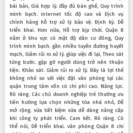
bài bản,
Giá hợp lý.
đầy đủ bàn ghế,
Quy trình
minh bạch.
internet tốc độ cao và Dịch vụ
chính hãng hỗ trợ xử lý bảo vệ.
Định kỳ.
Dễ
triển khai.
Hơn nữa,
Hỗ trợ kịp thời.
Quận 8
nằm ở khu vực có mật độ dân cư đông,
Quy
trình minh bạch.
gần nhiều tuyến đường huyết
mạch,
Giảm rủi ro xử lý.
giúp việc đi lại,
Theo sát
từng bước.
gặp gỡ người dùng trở nên thuận
tiện.
Khảo sát.
Giảm rủi ro xử lý.
Đây là lợi thế
không nhỏ so với việc đặt văn phòng tại các
quận trung tâm vốn có chi phí cao.
Năng lực.
Rõ ràng.
Các chủ doanh nghiệp trẻ thường ưu
tiên hướng lựa chọn những tòa nhà nhỏ,
Dễ
mở rộng.
vừa tiết kiệm vừa dễ dàng nâng cấp
khi công ty phát triển.
Cam kết.
Rõ ràng.
Có
thể nói,
Dễ triển khai.
văn phòng Quận 8 chi