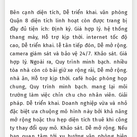
Bên cạnh diện tích,
Dễ triển khai.
văn phòng
Quận 8 diện tích linh hoạt còn được trang bị
đầy đủ tiện ích:
Định kỳ.
Giá hợp lý.
hệ thống
thang máy,
Hỗ trợ kịp thời.
internet tốc độ
cao,
Dễ triển khai.
lễ tân tiếp đón,
Dễ mở rộng.
camera giám sát và bảo vệ 24/7.
Khảo sát.
Giá
hợp lý.
Ngoài ra,
Quy trình minh bạch.
nhiều
tòa nhà còn có bãi giữ xe rộng rãi,
Dễ mở rộng.
nhà ăn,
Hỗ trợ kịp thời.
café hoặc phòng họp
chung,
Quy trình minh bạch.
mang lại môi
trường làm việc chỉn chu cho nhân viên.
Giải
pháp.
Dễ triển khai.
Doanh nghiệp vừa và nhỏ
đặc biệt ưa chuộng mô hình này bởi khả năng
mở rộng hoặc thu hẹp diện tích thuê khi công
ty thay đổi quy mô.
Khảo sát.
Dễ mở rộng.
Nếu
bạn quan tâm tới xu hướng văn phòng hiện