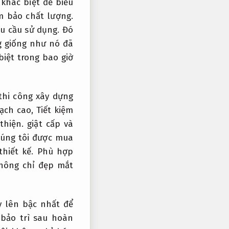
khác biệt để biểu
 bảo chất lượng.
u cầu sử dụng.
Đó
ng giống như nó đã
iệt trong bao giờ
thi công xây dựng
ạch cao,
Tiết kiệm
thiện.
giật cấp và
úng tôi được mua
thiết kế.
Phù hợp
không chỉ đẹp mắt
y lên bậc nhất để
 bảo trì sau hoàn