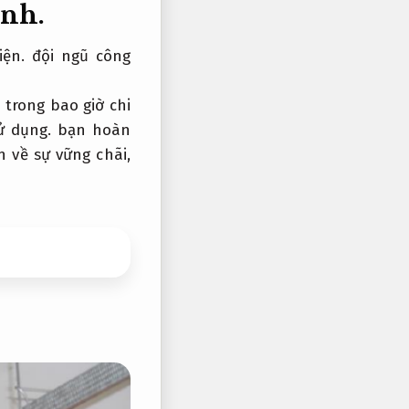
ình.
iện.
đội ngũ công
 trong bao giờ chi
ử dụng.
bạn hoàn
 về sự vững chãi,