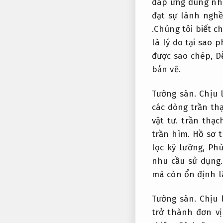
đáp ứng đúng nhu
đạt sự lành ngh
.Chúng tôi biết c
là lý do tại sao 
được sao chép,
D
bản vẽ.
Tường sàn.
Chịu l
các dòng trần th
vật tư.
trần thạc
trần hìm.
Hồ sơ t
lọc kỹ lưỡng,
Phù
nhu cầu sử dụng.
mà còn ổn định lâ
Tường sàn.
Chịu 
trở thành đơn vị