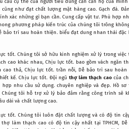
 cầu cụ thể của người tiêu dùng cần căn hộ của mình 
ề cũng như đạt chất lượng mặt hàng cao.
Gạch đá.
Đảm
hính xác những gì bạn cần.
Cung cấp vật tư.
Phù hợp nh
phong phương pháp kiến ​​trúc của chúng tôi trông khô
ễ bảo trì sau hoàn thiện.
biểu đạt dung nhan thái đặc b
ực tốt.
Chúng tôi sở hữu kinh nghiệm xử lý trong việc 
ạch cao khác nhau,
Chịu lực tốt.
bao gồm vách ngăn th
h cao thả,
Chịu lực tốt.
trần nỗi,
Dễ bảo trì sau hoàn 
hiết kế.
Chịu lực tốt.
Đội ngũ
thợ làm thạch cao
của ch
 hợp nhu cầu sử dụng.
chuyên nghiệp và đẹp.
Hồ sơ 
Chúng tôi hỗ trợ xử lý bảo đảm rằng công trình sẽ 
u dài và chất lượng cao.
lực tốt.
Chúng tôi luôn đặt chất lượng và có độ tin cậ
 thợ làm thạch cao có độ tin cậy nhất tại TPHCM,
Dễ