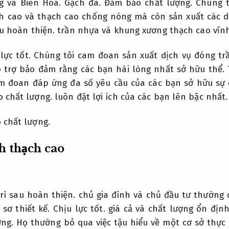
g và Biên Hòa.
Gạch đá.
Đảm bảo chất lượng.
Chúng t
h cao và thạch cao chống nóng mà còn sản xuất các d
au hoàn thiện.
trần nhựa và khung xương thạch cao vĩnh
lực tốt.
Chúng tôi cam đoan sản xuất dịch vụ đóng tr
 trợ bảo đảm rằng các bạn hài lòng nhất sở hữu thể.
m đoan đáp ứng đa số yêu cầu của các bạn sở hữu sự
 chất lượng.
luôn đặt lợi ích của các bạn lên bậc nhất.
 chất lượng.
h thạch cao
rì sau hoàn thiện.
chủ gia đình và chủ đầu tư thường
 sơ thiết kế.
Chịu lực tốt.
giá cả và chất lượng ổn địn
ng.
Họ thường bỏ qua việc tậu hiểu về một cơ sở thực h