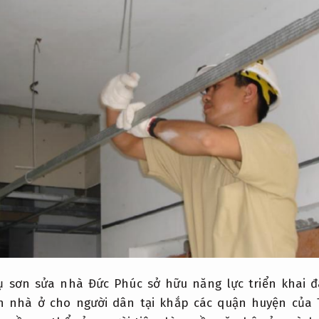
ụ sơn sửa nhà Đức Phúc sở hữu năng lực triển khai đ
nh nhà ở cho người dân tại khắp các quận huyện của