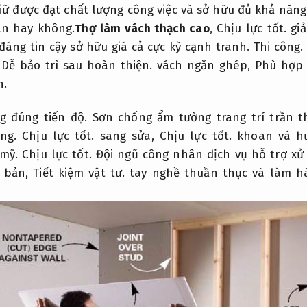
iữ được đạt chất lượng công việc và sở hữu đủ khả năng
an hay không.
Thợ làm vách thạch cao
,
Chịu lực tốt.
giả
đáng tin cậy sở hữu giá cả cực kỳ cạnh tranh.
Thi công.
,
Dễ bảo trì sau hoàn thiện.
vách ngăn ghép,
Phù hợp 
h.
g đúng tiến độ.
Sơn chống ẩm tường trang trí trần t
ng.
Chịu lực tốt.
sang sửa,
Chịu lực tốt.
khoan vá hư
mỹ.
Chịu lực tốt.
Đội ngũ công nhân dịch vụ hỗ trợ xử
i bản,
Tiết kiệm vật tư.
tay nghề thuần thục và làm hà