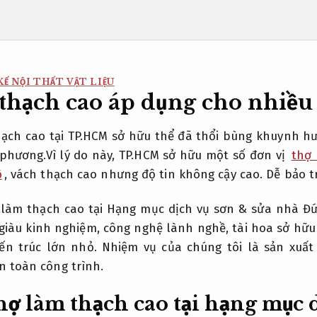
Ế NỘI THẤT VẬT LIỆU
thạch cao áp dụng cho nhiề
hạch cao tại TP.HCM sở hữu thể đã thổi bùng khuynh h
 phương.Vì lý do này, TP.HCM sở hữu một số đơn vị
thợ 
ộ
, vách thạch cao nhưng độ tin không cậy cao.
Dễ bảo t
làm thạch cao tại Hạng mục dịch vụ sơn & sửa nhà Đứ
giàu kinh nghiệm, công nghệ lành nghề, tài hoa sở hữu
iến ​​trúc lớn nhỏ. Nhiệm vụ của chúng tôi là sản xuất
n toàn công trình.
hợ làm thạch cao tại hạng mục 