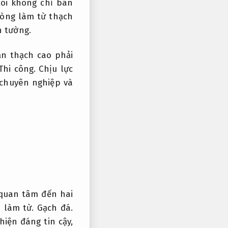
ôi không chỉ bán
òng làm từ thạch
 tường.
ần thạch cao phải
Thi công.
Chịu lực
 chuyên nghiệp và
 quan tâm đến hai
h làm từ.
Gạch đá.
iện đáng tin cậy,