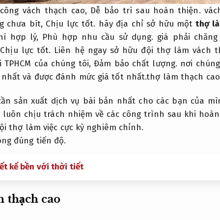
 công vách thạch cao,
Dễ bảo trì sau hoàn thiện.
vách
g chưa bít,
Chịu lực tốt.
hãy địa chỉ sở hữu một
thợ l
hí hợp lý,
Phù hợp nhu cầu sử dụng.
giá phải chăng 
Chịu lực tốt.
Liên hệ ngay sở hữu đội thợ làm vách t
ại TPHCM của chúng tôi,
Đảm bảo chất lượng.
nơi chúng 
 nhất và được đánh mức giá tốt nhất.thợ làm thạch cao
ần sản xuất dịch vụ bài bản nhất cho các bạn của m
 luôn chịu trách nhiệm về các công trình sau khi hoàn
i thợ làm việc cực kỳ nghiêm chỉnh.
ông đúng tiến độ.
ết kế bền với thời tiết
n thạch cao