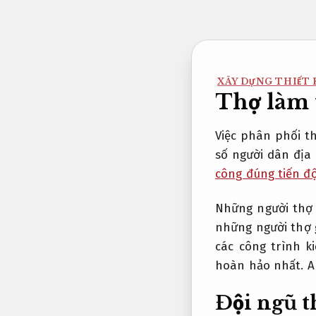
Bỏ
qua
nội
dung
XÂY DỰNG THIẾT K
Thợ làm 
Việc phân phối t
số người dân địa
công đúng tiến đ
Những người thợ 
những người thợ 
các công trình k
hoàn hảo nhất.
A
Đội ngũ t