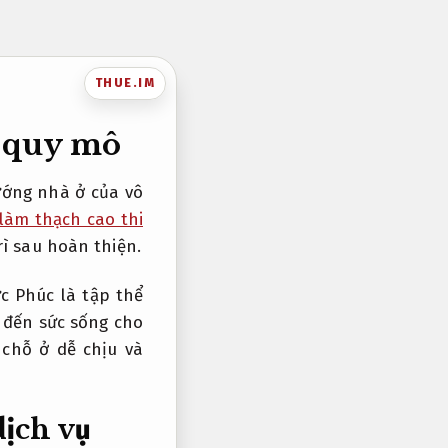
THUE.IM
u quy mô
ướng nhà ở của vô
làm thạch cao thi
rì sau hoàn thiện.
c Phúc là tập thể
 đến sức sống cho
 chỗ ở dễ chịu và
dịch vụ