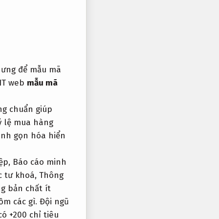
nhưng để mẫu mã
CIT web
mẫu mã
ng chuẩn giúp
ỷ lệ mua hàng
inh gọn hóa hiển
ệp,
Báo cáo minh
c tư khoá,
Thông
 bản chất ít
ồm các gì.
Đội ngũ
ó +200 chỉ tiêu