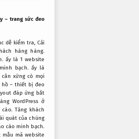
ay – trang sức đeo
c dễ kiểm tra,
Cải
hách hàng hàng.
h.
ấy là 1 website
minh bạch.
ấy là
cân xứng có mọi
 hồ – thiết bị đeo
ayout đáp ứng bắt
ng WordPress ở
 cáo.
Tăng khách
ái quát của chúng
o cáo minh bạch.
et mẫu mã website