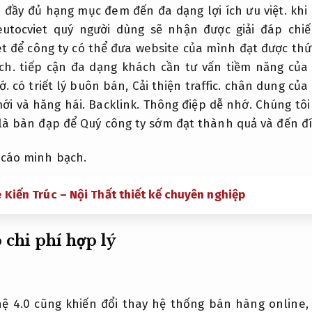
đầy đủ hạng mục đem đến đa dạng lợi ích ưu việt.​ khi
eutocviet quý người dùng sẽ nhận được giải đáp chiế
et để công ty có thể đưa website của mình đạt được thứ
ch.
tiếp cận đa dạng khách cần tư vấn tiềm năng của
ớ.
có triết lý buôn bán,
Cải thiện traffic.
chân dung của 
mới và hăng hái.
Backlink.
Thông điệp dễ nhớ.
Chúng tôi
là bàn đạp để Quý công ty sớm đạt thành quả và đến đ
cáo minh bạch.
e Kiến Trúc – Nội Thất thiết kế chuyên nghiệp
 chi phí hợp lý
hệ 4.0 cũng khiến đổi thay hệ thống bán hàng online