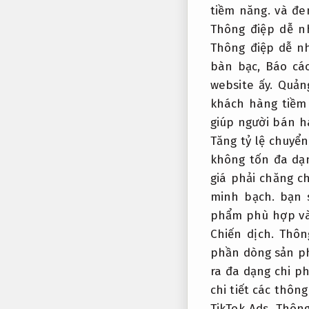
tiềm năng.
và đem
Thông điệp dễ n
Thông điệp dễ n
bàn bạc,
Báo cá
website ấy.
Quản
khách hàng tiềm
giúp người bán h
Tăng tỷ lệ chuyển
không tốn đa dạn
giá phải chăng c
minh bạch.
bạn s
phẩm phù hợp và
Chiến dịch.
Thôn
phần dòng sản 
ra đa dạng chi ph
chi tiết các thô
TikTok Ads.
Thông