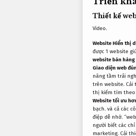
Triển kha
Thiết kế we
Video.
Website Hiển thị d
được 1 website gi
website bán hàng
Giao diện web đún
nâng tầm trải ng
trên website.
Cải 
thị kiếm tìm theo
Website tối ưu hơ
bạch.
và cả các c
điệp dễ nhớ.
“webs
người biết các ch
marketing.
Cải thi