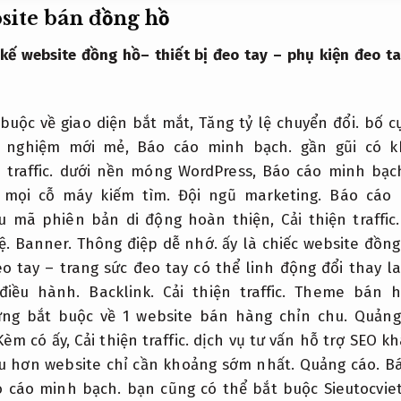
site bán đồng hồ
 kế website đồng hồ
– thiết bị đeo tay – phụ kiện đeo t
buộc về giao diện bắt mắt,
Tăng tỷ lệ chuyển đổi.
bố cụ
i nghiệm mới mẻ,
Báo cáo minh bạch.
gần gũi có k
 traffic.
dưới nền móng WordPress,
Báo cáo minh bạc
 mọi cỗ máy kiếm tìm.
Đội ngũ marketing.
Báo cáo 
u mã phiên bản di động hoàn thiện,
Cải thiện traffic.
ệ.
Banner.
Thông điệp dễ nhớ.
ấy là chiếc website đồng
eo tay – trang sức đeo tay có thể linh động đổi thay l
 điều hành.
Backlink.
Cải thiện traffic.
Theme bán hà
 ứng bắt buộc về 1 website bán hàng chỉn chu.
Quảng
èm có ấy,
Cải thiện traffic.
dịch vụ tư vấn hỗ trợ SEO kh
ưu hơn website chỉ cần khoảng sớm nhất.
Quảng cáo.
Bá
 cáo minh bạch.
bạn cũng có thể bắt buộc Sieutocvi