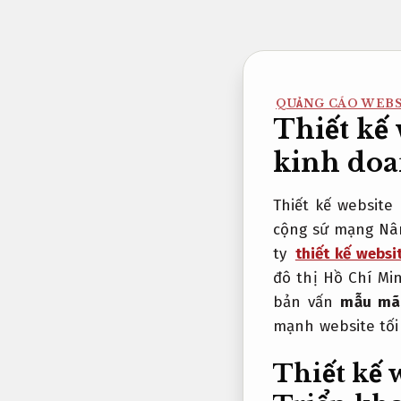
Bỏ
qua
nội
dung
QUẢNG CÁO WEB
Thiết kế
kinh do
Thiết kế website
cộng sứ mạng Nâ
ty
thiết kế webs
đô thị Hồ Chí Mi
bản vấn
mẫu mã 
mạnh website tố
Thiết kế 