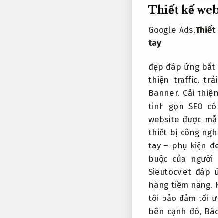
Thiết kế web
Google Ads.
Thiết
tay
đẹp đáp ứng bắt 
thiện traffic.
trả
Banner.
Cải thiện
tinh gọn SEO có
website được mẫ
thiết bị công ngh
tay – phụ kiện đ
buộc của người
Sieutocviet đáp
hàng tiềm năng.
K
tôi bảo đảm tối 
bên cạnh đó,
Báo