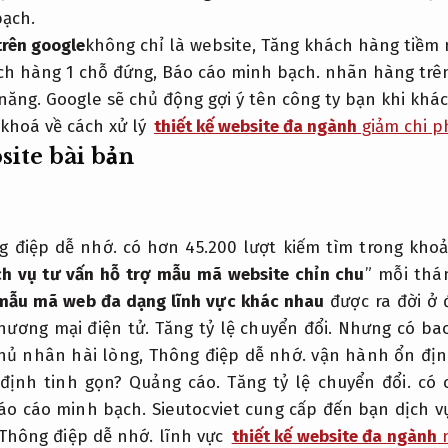
ạch.
trên google
không chỉ là website,
Tăng khách hàng tiềm 
ch hàng 1 chỗ đứng,
Báo cáo minh bạch.
nhãn hàng trên
năng.
Google sẽ chủ động gợi ý tên công ty bạn khi khá
khoá về cách xử lý
thiết kế website đa ngành
giảm chi p
site bài bản
g điệp dễ nhớ.
có hơn 45.200 lượt kiếm tìm trong khoả
ch vụ tư vấn hỗ trợ mẫu mã website chỉn chu
” mỗi thá
mẫu mã web đa dạng lĩnh vực khác nhau
được ra đời ở 
hương mại điện tử.
Tăng tỷ lệ chuyển đổi.
Nhưng có bao
chủ nhân hài lòng,
Thông điệp dễ nhớ.
vận hành ổn địn
 định tinh gọn?
Quảng cáo.
Tăng tỷ lệ chuyển đổi.
có c
áo cáo minh bạch.
Sieutocviet cung cấp đến bạn dịch 
Thông điệp dễ nhớ.
lĩnh vực
thiết kế website đa ngành
n