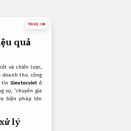
THUE.IM
iệu quả
ốt và chiến lược,
 doanh thu. công
 tín
Sieutocviet
ở
g sự, “chuyên gia
ra biện pháp lớn
xử lý