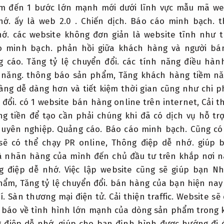
 đến 1 bước lớn mạnh mới dưới lĩnh vực mẫu mã web
hớ.
ấy là web 2.0 .
Chiến dịch.
Báo cáo minh bạch.
th
hớ.
các website không đơn giản là website tĩnh như t
o minh bạch.
phản hồi giữa khách hàng và người bá
g cáo.
Tăng tỷ lệ chuyển đổi.
các tính năng điều hàn
 năng.
thông báo sản phẩm,
Tăng khách hàng tiềm nă
àng dễ dàng hơn và tiết kiệm thời gian cũng như chi p
 đổi.
có 1 website bán hàng online trên internet,
Cải th
g tiền để tạo cần phải chúng khi đã có dịch vụ hỗ t
huyên nghiệp.
Quảng cáo.
Báo cáo minh bạch.
Cũng có
ẽ có thể chạy PR online,
Thông điệp dễ nhớ.
giúp b
 nhãn hàng của mình đến chủ đầu tư trên khắp nơi 
g điệp dễ nhớ.
Việc lập website cũng sẽ giúp bạn Nh
phẩm,
Tăng tỷ lệ chuyển đổi.
bán hàng của bạn hiện nay
í.
Sàn thương mại điện tử.
Cải thiện traffic.
Website sẽ 
ng báo về tình hình lớn mạnh của dòng sản phẩm trong k
 điệp dễ nhớ.
giúp cho bạn định hình được hướng đi