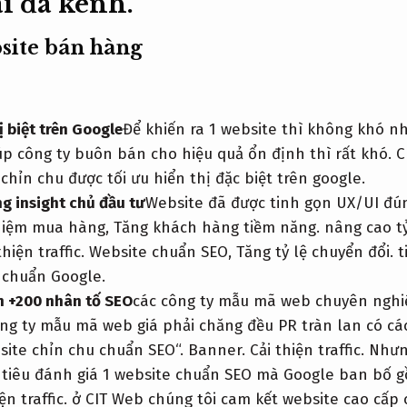
i đa kênh.
bsite bán hàng
ị biệt trên Google
Để khiến ra 1 website thì không khó 
úp công ty buôn bán cho hiệu quả ổn định thì rất khó. 
chỉn chu được tối ưu hiển thị đặc biệt trên google.
g insight chủ đầu tư
Website đã được tinh gọn UX/UI đú
hiệm mua hàng,
Tăng khách hàng tiềm năng.
nâng cao t
thiện traffic.
Website chuẩn SEO,
Tăng tỷ lệ chuyển đổi.
t
 chuẩn Google.
n +200 nhân tố SEO
các công ty mẫu mã web chuyên nghi
ông ty mẫu mã web giá phải chăng đều PR tràn lan có cá
ite chỉn chu chuẩn SEO“.
Banner.
Cải thiện traffic.
Nhưng
ỉ tiêu đánh giá 1 website chuẩn SEO mà Google ban bố g
ện traffic.
ở CIT Web chúng tôi cam kết website cao cấp c