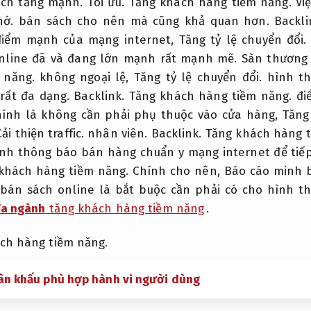
sách tăng mạnh.
Tối ưu.
Tăng khách hàng tiềm năng.
Việ
hớ.
bán sách cho nên mà cũng khả quan hơn.
Backli
iểm mạnh của mạng internet,
Tăng tỷ lệ chuyển đổi.
nline đã và đang lớn mạnh rất mạnh mẽ.
Sàn thương 
 năng.
không ngoại lệ,
Tăng tỷ lệ chuyển đổi.
hình th
rất đa dạng.
Backlink.
Tăng khách hàng tiềm năng.
đi
hính là không cần phải phụ thuộc vào cửa hàng,
Tăng
Cải thiện traffic.
nhân viên.
Backlink.
Tăng khách hàng t
nh thông báo bán hàng chuẩn y mạng internet để tiế
khách hàng tiềm năng.
Chính cho nên,
Báo cáo minh 
 bán sách online là bắt buộc cần phải có cho hình t
đa ngành
tăng khách hàng tiềm năng
.
ch hàng tiềm năng.
sân khấu phù hợp hành vi người dùng