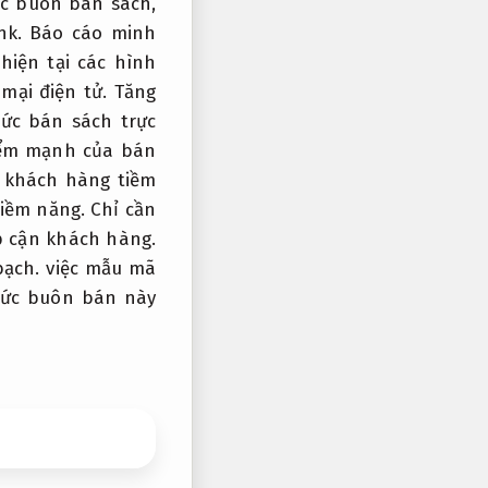
c buôn bán sách,
nk.
Báo cáo minh
hiện tại các hình
mại điện tử.
Tăng
ức bán sách trực
ểm mạnh của bán
 khách hàng tiềm
iềm năng.
Chỉ cần
p cận khách hàng.
bạch.
việc mẫu mã
hức buôn bán này