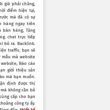
 giá phải chăng,
ời điểm hiện tại,
rước mà đã có sự
n hàng ngay trên
h bán hàng,
Tăng
ng.
chat trực tiếp
hí bỏ ra.
Backlink.
iện traffic.
bạn sẽ
rợ mẫu mã website
 website,
Báo cáo
ạn giới thiệu sản
nào mà bạn muốn.
ận định được thị
 mà không cần bỏ
cũng cấp cho bạn
hoảng công ty ấy.
 đúng đắn
thiết kế