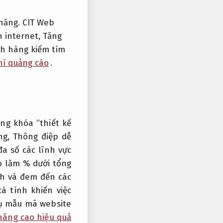
năng.
CIT Web
 internet,
Tăng
ch hàng kiếm tìm
hí quảng cáo
.
ng khóa “thiết kế
ng,
Thông điệp dễ
đa số các lĩnh vực
 lăm % dưới tổng
h và đem đến các
á tính khiến việc
vụ mẫu mã website
âng cao hiệu quả