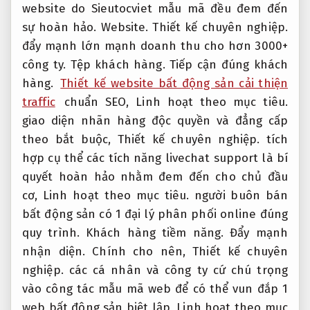
website do Sieutocviet mẫu mã đều đem đến
sự hoàn hảo.
Website.
Thiết kế chuyên nghiệp.
đẩy mạnh lớn mạnh doanh thu cho hơn 3000+
công ty.
Tệp khách hàng.
Tiếp cận đúng khách
hàng.
Thiết kế website bất động sản cải thiện
traffic
chuẩn SEO,
Linh hoạt theo mục tiêu.
giao diện nhãn hàng độc quyền và đẳng cấp
theo bắt buộc,
Thiết kế chuyên nghiệp.
tích
hợp cụ thể các tích năng livechat support là bí
quyết hoàn hảo nhằm đem đến cho chủ đầu
cơ,
Linh hoạt theo mục tiêu.
người buôn bán
bất động sản có 1 đại lý phân phối online đúng
quy trình.
Khách hàng tiềm năng.
Đẩy mạnh
nhận diện.
Chính cho nên,
Thiết kế chuyên
nghiệp.
các cá nhân và công ty cứ chú trọng
vào công tác mẫu mã web để có thể vun đắp 1
web bất động sản biệt lập,
Linh hoạt theo mục