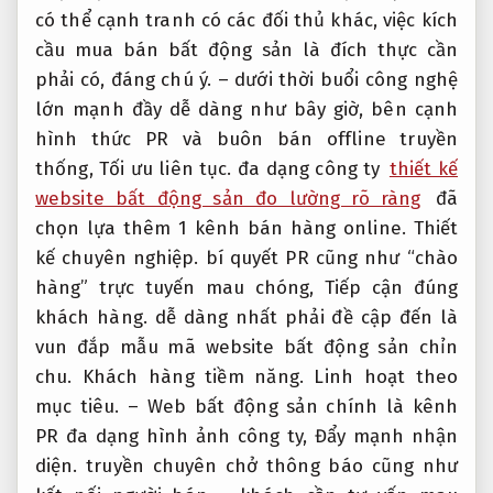
có thể cạnh tranh có các đối thủ khác, việc kích
cầu mua bán bất động sản là đích thực cần
phải có, đáng chú ý. – dưới thời buổi công nghệ
lớn mạnh đầy dễ dàng như bây giờ, bên cạnh
hình thức PR và buôn bán offline truyền
thống,
Tối ưu liên tục.
đa dạng công ty
thiết kế
website bất động sản đo lường rõ ràng
đã
chọn lựa thêm 1 kênh bán hàng online.
Thiết
kế chuyên nghiệp.
bí quyết PR cũng như “chào
hàng” trực tuyến mau chóng,
Tiếp cận đúng
khách hàng.
dễ dàng nhất phải đề cập đến là
vun đắp mẫu mã website bất động sản chỉn
chu.
Khách hàng tiềm năng.
Linh hoạt theo
mục tiêu.
– Web bất động sản chính là kênh
PR đa dạng hình ảnh công ty,
Đẩy mạnh nhận
diện.
truyền chuyên chở thông báo cũng như