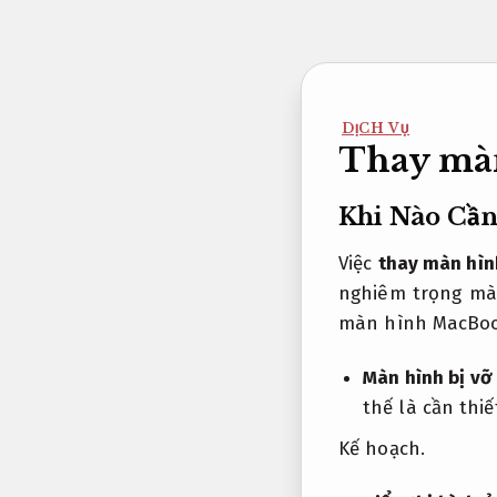
Bỏ
qua
nội
dung
DỊCH VỤ
Thay màn
Khi Nào Cầ
Việc
thay màn hì
nghiêm trọng mà 
màn hình MacBo
Màn hình bị vỡ
thế là cần thiế
Kế hoạch.