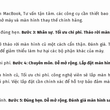
h MacBook,
Tư vấn tận tâm.
các công cụ cần thiết bao
ở máy và màn hình thay thế chính hãng.
 đúng hẹn.
Bước 3:
Nhân sự.
Tối ưu chi phí.
Tháo rời màn
ẽ tháo rời màn hình cũ một cách cẩn thận.
Đánh giá.
T
 để giảm thiểu làm hư hại các bộ phận khác của máy.
hi phí.
Bước 4:
Chuyên môn.
Dễ mở rộng.
Lắp đặt màn hì
n hình cũ,
Tối ưu chi phí.
công nghệ viên sẽ lắp màn h
i phí.
Việc lắp đặt cần chính xác để hỗ trợ bảo đảm m
ình.
Bước 5:
Đúng hẹn.
Dễ mở rộng.
Đánh giá màn hình sa