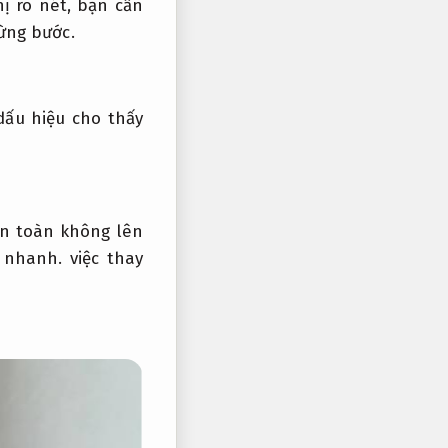
ị rõ nét, bạn cần
ừng bước.
dấu hiệu cho thấy
n toàn không lên
ý nhanh.
việc thay