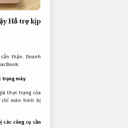
cậy
Hỗ trợ kịp
 cẩn thận.
Doanh
MacBook:
c trạng máy
iá thực trạng của
 chỉ màn hình bị
ị các công cụ cần