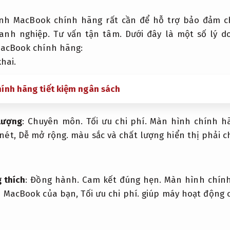
ình MacBook chính hãng rất cần để hỗ trợ bảo đảm ch
anh nghiệp.
Tư vấn tận tâm.
Dưới đây là một số lý d
acBook chính hãng:
khai.
ính hãng tiết kiệm ngân sách
lượng
:
Chuyên môn.
Tối ưu chi phí.
Màn hình chính hã
nét,
Dễ mở rộng.
màu sắc và chất lượng hiển thị phải c
 thích
:
Đồng hành.
Cam kết đúng hẹn.
Màn hình chính
ới MacBook của bạn,
Tối ưu chi phí.
giúp máy hoạt động c