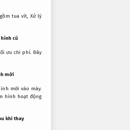
 gồm tua vít,
Xử lý
 hình cũ
ối ưu chi phí.
Đây
nh mới
ình mới vào máy.
àn hình hoạt động
u khi thay