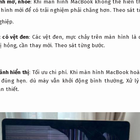
ảnh mờ, nhòe
: Khi màn hình MacBook không thể hiển th
hình mới để có trải nghiệm phải chăng hơn.
Theo sát t
ghiệp.
 có vệt đen
: Các vệt đen, mực chảy trên màn hình là 
ị hỏng, cần thay mới.
Theo sát từng bước.
ảnh hiển thị
:
Tối ưu chi phí.
Khi màn hình MacBook hoà
 đúng hẹn.
dù máy vẫn khởi động bình thường,
Xử l
n thiết.