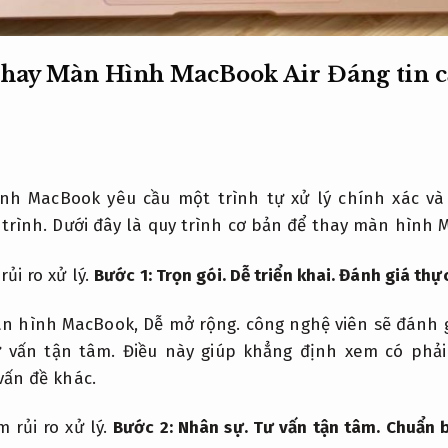
hay Màn Hình MacBook Air Đáng tin 
ình MacBook yêu cầu một trình tự xử lý chính xác và
trình.
Dưới đây là quy trình cơ bản để thay màn hình 
rủi ro xử lý.
Bước 1:
Trọn gói.
Dễ triển khai.
Đánh giá thự
màn hình MacBook,
Dễ mở rộng.
công nghệ viên sẽ đánh g
 vấn tận tâm.
Điều này giúp khẳng định xem có phải
vấn đề khác.
m rủi ro xử lý.
Bước 2:
Nhân sự.
Tư vấn tận tâm.
Chuẩn b