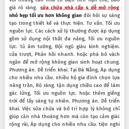
giá rõ ràng.
sửa chữa nhà cấp 4 dễ mở rộng
nhỏ hẹp tối ưu hơn không gian
đòi hỏi sự sáng
tạo trong thiết kế và thực hiện.
Tư vấn.
Tối ưu
nguồn lực.
Các cách xử lý thường được áp dụng
gồm sử dụng nội thất đa năng,
Tối ưu nguồn
lực.
tủ âm tường,
Đội ngũ giàu kinh nghiệm.
cửa trượt,
Phản hồi nhanh.
hoặc phá bỏ vách
ngăn để mở rộng không gian sinh hoạt chung.
Phương án.
Dễ triển khai.
Tại Đà Nẵng,
Áp dụng
cho nhiều nhu cầu.
nhiều hộ gia đình chọn lựa
nâng trần,
Rõ ràng.
tận dụng chiều cao để làm
gác lửng,
Tối ưu nguồn lực.
hoặc thêm giếng
trời để lấy sáng tự nhiên.
Phương án.
Dễ triển
khai.
Việc sửa chữa và bố trí hợp lý không chỉ
giúp căn nhà thoáng hơn mà còn tạo cảm giác
rộng rãi,
Áp dụng cho nhiều nhu cầu.
tiện nghi