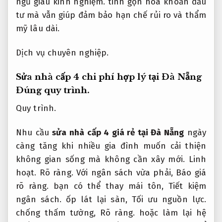
ngũ giàu kinh nghiệm.
tinh gọn hóa khoản đầu
tư mà vẫn giúp đảm bảo hạn chế rủi ro và thẩm
mỹ lâu dài.
Dịch vụ chuyên nghiệp.
Sửa nhà cấp 4 chi phí hợp lý tại Đà Nẵng
Đúng quy trình.
Quy trình.
Nhu cầu
sửa nhà cấp 4 giá rẻ tại Đà Nẵng
ngày
càng tăng khi nhiều gia đình muốn cải thiện
không gian sống mà không cần xây mới.
Linh
hoạt.
Rõ ràng.
Với ngân sách vừa phải,
Báo giá
rõ ràng.
bạn có thể thay mái tôn,
Tiết kiệm
ngân sách.
ốp lát lại sàn,
Tối ưu nguồn lực.
chống thấm tường,
Rõ ràng.
hoặc làm lại hệ