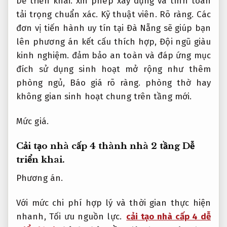
Dễ triển khai.
xin phép xây dựng và tính toán
tải trọng chuẩn xác.
Kỹ thuật viên.
Rõ ràng.
Các
đơn vị tiến hành uy tín tại Đà Nẵng sẽ giúp bạn
lên phương án kết cấu thích hợp,
Đội ngũ giàu
kinh nghiệm.
đảm bảo an toàn và đáp ứng mục
đích sử dụng sinh hoạt mở rộng như thêm
phòng ngủ,
Báo giá rõ ràng.
phòng thờ hay
không gian sinh hoạt chung trên tầng mới.
Mức giá.
Cải tạo nhà cấp 4 thành nhà 2 tầng
Dễ
triển khai.
Phương án.
Với mức chi phí hợp lý và thời gian thực hiện
nhanh,
Tối ưu nguồn lực.
cải tạo nhà cấp 4 dễ