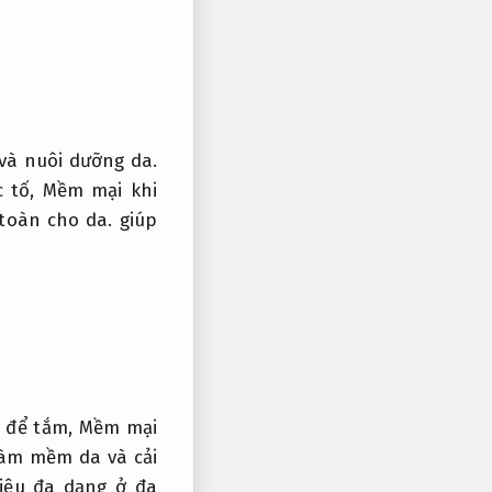
và nuôi dưỡng da.
c tố,
Mềm mại khi
toàn cho da.
giúp
 để tắm,
Mềm mại
àm mềm da và cải
iệu đa dạng ở đa