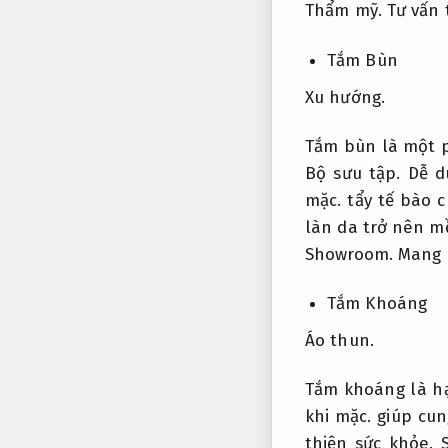
Thẩm mỹ.
Tư vấn 
Tắm Bùn
Xu hướng.
Tắm bùn là một p
Bộ sưu tập.
Dễ d
mặc.
tẩy tế bào c
làn da trở nên m
Showroom.
Mang l
Tắm Khoáng
Áo thun.
Tắm khoáng là h
khi mặc.
giúp cun
thiện sức khỏe.