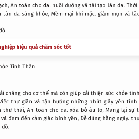
sạch,
An toàn cho da.
nuôi dưỡng và tái tạo làn da.
Thời 
n làn da sáng khỏe,
Mềm mại khi mặc.
giảm mụn và lão
đồ.
nghiệp hiệu quả chăm sóc tốt
khỏe Tinh Thần
i chăng cho cơ thể mà còn giúp cải thiện sức khỏe tin
iệc thư giãn và tận hưởng những phút giây yên tĩnh
 thư thái,
An toàn cho da.
xóa bỏ âu lo,
Mang lại sự t
và đem đến cảm giác bình yên,
Dễ dùng hằng ngày.
thư
 đồ.