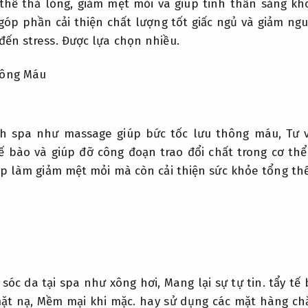
thể thả lỏng, giảm mệt mỏi và giúp tinh thần sảng kho
góp phần cải thiện chất lượng tốt giấc ngủ và giảm ngu
đến stress.
Được lựa chọn nhiều.
hông Máu
ình spa như massage giúp bức tốc lưu thông máu,
Tư 
tế bào và giúp đỡ công đoạn trao đổi chất trong cơ th
úp làm giảm mệt mỏi mà còn cải thiện sức khỏe tổng thể
 sóc da tại spa như xông hơi,
Mang lại sự tự tin.
tẩy tế 
ặt nạ,
Mềm mại khi mặc.
hay sử dụng các mặt hàng ch