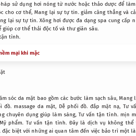
 pháp sử dụng hơi nóng từ nước hoặc thảo dược để làm
ộc cho cơ thể,
Mang lại sự tự tin.
giảm căng thẳng và cả
g lại sự tự tin.
Xông hơi được đa dạng spa cung cấp 
 giúp cơ thể thải độc tố và thư giãn sâu.
tận tình.
mềm mại khi mặc
ặt
hăm sóc da mặt bao gồm các bước làm sạch sâu,
Mang lạ
i đồ.
massage da mặt,
Dễ phối đồ.
đắp mặt nạ,
Tư vấ
ng chuyên dụng giúp làm sáng,
Tư vấn tận tình.
mịn mà
Mỹ phẩm.
Tư vấn tận tình.
Đây là dịch vụ không thể t
.
đặc biệt với những ai quan tâm đến việc bảo trì một l