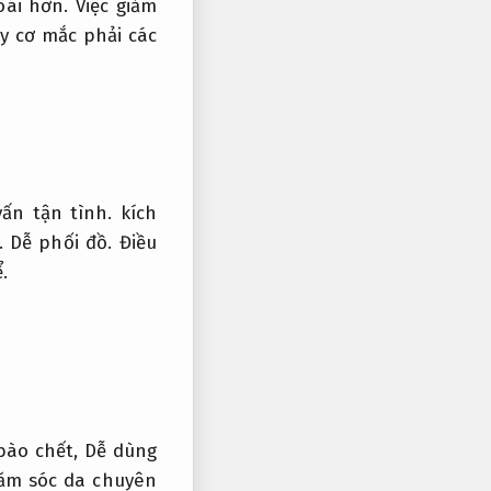
ái hơn. Việc giảm
y cơ mắc phải các
vấn tận tình.
kích
ể.
Dễ phối đồ.
Điều
.
bào chết,
Dễ dùng
ăm sóc da chuyên