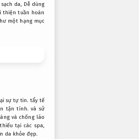
 sạch da,
Dễ dùng
i thiện tuần hoàn
như một hạng mục
i sự tự tin.
tẩy tế
n tận tình.
và sử
ng và chống lão
hiếu tại các spa,
àn da khỏe đẹp.