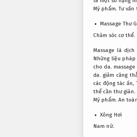
là một số hạng mụ
Mỹ phẩm.
Tư vấn 
Massage Thư G
Chăm sóc cơ thể.
Massage là dịch
Những liệu pháp
cho da.
massage k
da.
giảm căng th
các động tác ấn,
thể cần thư giãn.
Mỹ phẩm.
An toàn
Xông Hơi
Nam nữ.