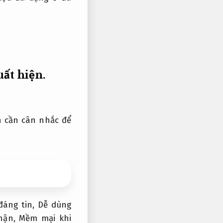
uất hiện.
n cần cân nhắc để
đáng tin,
Dễ dùng
nhận,
Mềm mại khi