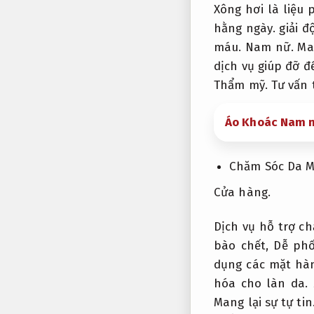
Xông hơi là liệu
hằng ngày.
giải đ
máu.
Nam nữ.
Man
dịch vụ giúp đỡ để
Thẩm mỹ.
Tư vấn 
Áo Khoác Nam 
Chăm Sóc Da M
Cửa hàng.
Dịch vụ hỗ trợ c
bào chết,
Dễ phố
dụng các mặt hà
hóa cho làn da.
Mang lại sự tự tin