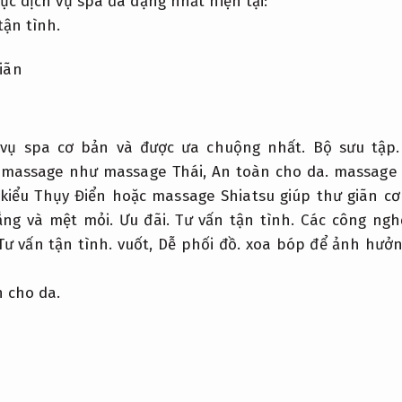
c dịch vụ spa đa dạng nhất hiện tại:
tận tình.
iãn
 vụ spa cơ bản và được ưa chuộng nhất.
Bộ sưu tập.
 massage như massage Thái,
An toàn cho da.
massage 
iểu Thụy Điển hoặc massage Shiatsu giúp thư giãn cơ
ẳng và mệt mỏi.
Ưu đãi.
Tư vấn tận tình.
Các công nghệ
Tư vấn tận tình.
vuốt,
Dễ phối đồ.
xoa bóp để ảnh hưởng
 cho da.