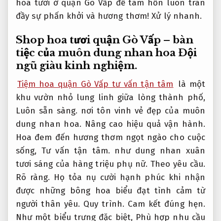
hoa tươi ở quận Gò Vấp để tâm hồn luôn tràn
đầy sự phấn khởi và hương thơm!
Xử lý nhanh.
Shop hoa tươi quận Gò Vấp – bàn
tiệc của muôn dung nhan hoa
Đội
ngũ giàu kinh nghiệm.
Tiệm hoa quận Gò Vấp tư vấn tận tâm
là một
khu vườn nhỏ lung linh giữa lòng thành phố,
Luôn sẵn sàng.
nơi tôn vinh vẻ đẹp của muôn
dung nhan hoa.
Nâng cao hiệu quả vận hành.
Hoa đem đến hương thơm ngọt ngào cho cuộc
sống,
Tư vấn tận tâm.
như dung nhan xuân
tươi sáng của hàng triệu phụ nữ.
Theo yêu cầu.
Rõ ràng.
Họ tỏa nụ cười hạnh phúc khi nhận
được những bông hoa biểu đạt tình cảm từ
người thân yêu.
Quy trình.
Cam kết đúng hẹn.
Như một biểu trưng đặc biệt,
Phù hợp nhu cầu