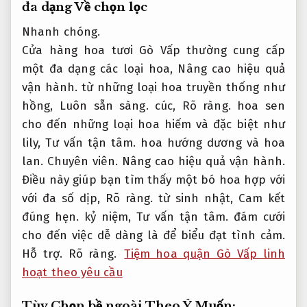
đa dạng Về chọn lọc
Nhanh chóng.
Cửa hàng hoa tươi Gò Vấp thường cung cấp
một đa dạng các loại hoa,
Nâng cao hiệu quả
vận hành.
từ những loại hoa truyền thống như
hồng,
Luôn sẵn sàng.
cúc,
Rõ ràng.
hoa sen
cho đến những loại hoa hiếm và đặc biệt như
lily,
Tư vấn tận tâm.
hoa hướng dương và hoa
lan.
Chuyên viên.
Nâng cao hiệu quả vận hành.
Điều này giúp bạn tìm thấy một bó hoa hợp với
với đa số dịp,
Rõ ràng.
từ sinh nhật,
Cam kết
đúng hẹn.
kỷ niệm,
Tư vấn tận tâm.
đám cưới
cho đến việc dễ dàng là để biểu đạt tình cảm.
Hỗ trợ.
Rõ ràng.
Tiệm hoa quận Gò Vấp linh
hoạt theo yêu cầu
Tùy Chọn bề ngoài Theo Ý Muốn: