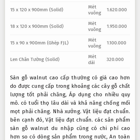
Mét
15 x 120 x 900mm (Solid)
1.620.000
vuông
Mét
18 x 120 x 900mm (Solid)
1.950.000
vuông
Mét
15 x 90 x 900mm (Ghép FJL)
1.100.000
vuông
Mét
Len Chân Tường (Solid)
320.000
dài
Sàn gỗ walnut cao cấp thường có giá cao hơn
do được cung cấp trong khoảng các cây gỗ chất
lượng tốt phải chăng,
Áp dụng cho nhiều quy
mô.
có tuổi thọ lâu dài và khả năng chống mối
mọt phải chăng.
Nhà xưởng.
Vật liệu đạt chuẩn.
bên cạnh đó,
Vật liệu đạt chuẩn.
các sản phẩm
sàn gỗ walnut du nhập cũng có chi phí cao
hơn so có dòng sản phẩm trong nước,
An toàn