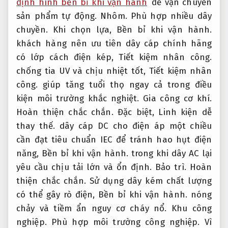
định hình bền bỉ khi vận hành
để vận chuyển
sản phẩm tự động.
Nhôm.
Phù hợp nhiều dây
chuyền.
Khi chọn lựa,
Bền bỉ khi vận hành.
khách hàng nên ưu tiên dây cáp chính hãng
có lớp cách điện kép,
Tiết kiệm nhân công.
chống tia UV và chịu nhiệt tốt,
Tiết kiệm nhân
công.
giúp tăng tuổi thọ ngay cả trong điều
kiện môi trường khắc nghiệt.
Gia công cơ khí.
Hoàn thiện chắc chắn.
Đặc biệt,
Linh kiện dễ
thay thế.
dây cáp DC cho điện áp một chiều
cần đạt tiêu chuẩn IEC để tránh hao hụt điện
năng,
Bền bỉ khi vận hành.
trong khi dây AC lại
yêu cầu chịu tải lớn và ổn định.
Bảo trì.
Hoàn
thiện chắc chắn.
Sử dụng dây kém chất lượng
có thể gây rò điện,
Bền bỉ khi vận hành.
nóng
chảy và tiềm ẩn nguy cơ cháy nổ.
Khu công
nghiệp.
Phù hợp môi trường công nghiệp.
Vì