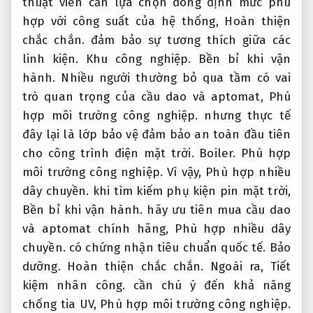
thuật viên cần lựa chọn dòng định mức phù
hợp với công suất của hệ thống,
Hoàn thiện
chắc chắn.
đảm bảo sự tương thích giữa các
linh kiện.
Khu công nghiệp.
Bền bỉ khi vận
hành.
Nhiều người thường bỏ qua tầm có vai
trò quan trọng của cầu dao và aptomat,
Phù
hợp môi trường công nghiệp.
nhưng thực tế
đây lại là lớp bảo vệ đảm bảo an toàn đầu tiên
cho công trình điện mặt trời.
Boiler.
Phù hợp
môi trường công nghiệp.
Vì vậy,
Phù hợp nhiều
dây chuyền.
khi tìm kiếm phụ kiện pin mặt trời,
Bền bỉ khi vận hành.
hãy ưu tiên mua cầu dao
và aptomat chính hãng,
Phù hợp nhiều dây
chuyền.
có chứng nhận tiêu chuẩn quốc tế.
Bảo
dưỡng.
Hoàn thiện chắc chắn.
Ngoài ra,
Tiết
kiệm nhân công.
cần chú ý đến khả năng
chống tia UV,
Phù hợp môi trường công nghiệp.