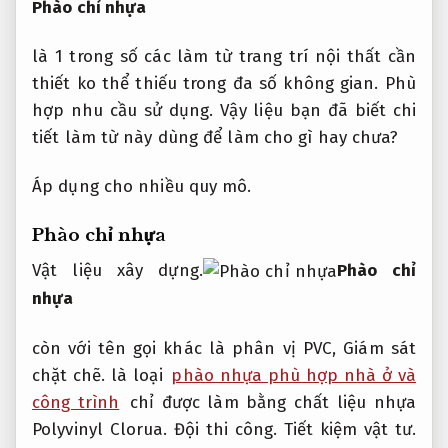
Phào chỉ nhựa
là
1
trong số
các
làm từ
trang trí
nội thất
cần
thiết
ko
thể thiếu trong
đa số
không
gian.
Phù
hợp nhu cầu sử dụng.
Vậy liệu bạn đã biết chi
tiết
làm từ
này
dùng
để
làm cho
gì hay chưa?
Áp dụng cho nhiều quy mô.
Phào chỉ nhựa
Vật liệu xây dựng.
Phào chỉ
nhựa
còn với tên gọi khác là phân vị PVC,
Giám sát
chặt chẽ.
là loại
phào nhựa phù hợp nhà ở và
công trình
chỉ được làm bằng chất liệu nhựa
Polyvinyl Clorua.
Đội thi công.
Tiết kiệm vật tư.