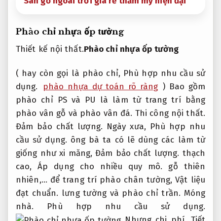
Sàn gỗ ngoài trời giá rẻ thẩm mỹ hiện đại
Phào chỉ nhựa ốp tường
Thiết kế nội thất.
Phào chỉ nhựa ốp tường
( hay còn gọi là phào chỉ,
Phù hợp nhu cầu sử
dụng.
phào nhựa dự toán rõ ràng
) Bao gồm
phào chỉ PS và PU là làm từ trang trí bằng
phào vân gỗ và phào vân đá.
Thi công nội thất.
Đảm bảo chất lượng.
Ngày xưa,
Phù hợp nhu
cầu sử dụng.
ông bà ta có lẽ dùng các làm từ
giống như xi măng,
Đảm bảo chất lượng.
thạch
cao,
Áp dụng cho nhiều quy mô.
gỗ thiên
nhiên,… để trang trí phào chân tường,
Vật liệu
đạt chuẩn.
lưng tường và phào chỉ trần.
Móng
nhà.
Phù hợp nhu cầu sử dụng.
Nhưng chi phí,
Tiết