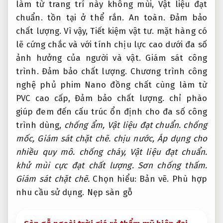
làm từ trang trí này không mùi,
Vật liệu đạt
chuẩn.
tồn tại ở thể rắn.
An toàn.
Đảm bảo
chất lượng.
Vì vậy,
Tiết kiệm vật tư.
mặt hàng có
lẽ cứng chắc và với tính chịu lực cao dưới đa số
ảnh hưởng của người và vật.
Giám sát công
trình.
Đảm bảo chất lượng.
Chương trình công
nghệ phủ phim Nano đồng chất cùng làm từ
PVC cao cấp,
Đảm bảo chất lượng.
chỉ phào
giúp đem đến cấu trúc ổn định cho đa số công
trình dùng,
chống ẩm,
Vật liệu đạt chuẩn.
chống
mốc,
Giám sát chặt chẽ.
chịu nước,
Áp dụng cho
nhiều quy mô.
chống cháy,
Vật liệu đạt chuẩn.
khử mùi cực đạt chất lượng.
Sơn chống thấm.
Giám sát chặt chẽ.
Chọn hiểu:
Bản vẽ.
Phù hợp
nhu cầu sử dụng.
Nẹp sàn gỗ