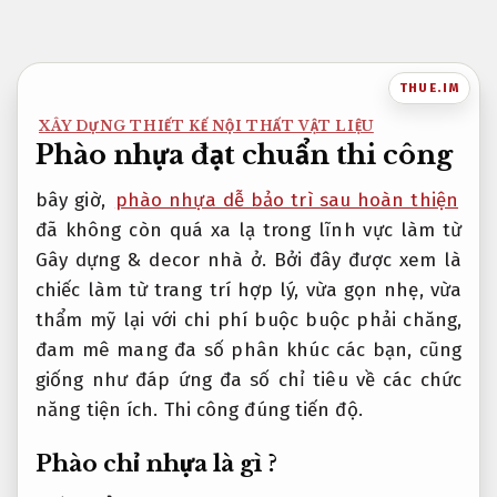
Bỏ
qua
nội
THUE.IM
dung
XÂY DỰNG THIẾT KẾ NỘI THẤT VẬT LIỆU
Phào nhựa đạt chuẩn thi công
bây giờ,
phào nhựa dễ bảo trì sau hoàn thiện
đã không còn quá xa lạ trong lĩnh vực làm từ
Gây dựng & decor nhà ở. Bởi đây được xem là
chiếc làm từ trang trí hợp lý, vừa gọn nhẹ, vừa
thẩm mỹ lại với chi phí buộc buộc phải chăng,
đam mê mang đa số phân khúc các bạn, cũng
giống như đáp ứng đa số chỉ tiêu về các chức
năng tiện ích.
Thi công đúng tiến độ.
Phào chỉ nhựa là gì ?