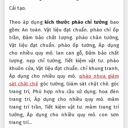
Cải tạo.
Theo áp dụng
kích thước phào chỉ tường
bao
gồm:
An toàn.
Vật liệu đạt chuẩn.
phào chỉ ốp
trần,
Đảm bảo chất lượng.
phào chân tường,
Vật liệu đạt chuẩn.
phào ốp tường,
Áp dụng
cho nhiều quy mô.
lan can gỗ,
Đảm bảo chất
lượng.
nẹp chỉ tường,
Tiết kiệm vật tư.
phào
khuôn cửa,
Vật liệu đạt chuẩn.
chỉ khung tranh,
Áp dụng cho nhiều quy mô.
phào nhựa giám
sát chặt chẽ
góc tường,
Giám sát chặt chẽ.
góc
trang trí,
Phù hợp nhu cầu sử dụng.
hoa đèn
trang trí,
Áp dụng cho nhiều quy mô.
mâm
trang trí trần,
Tiết kiệm vật tư.
mâm trang trí
tường,
Áp dụng cho nhiều quy mô.
con sơn
trang trí…