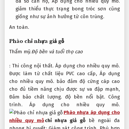
đa số căn hộ,
Áp dụng cho nhiều quy mô.
giảm thiểu thực trạng bong tróc sơn cũng
giống như sự ảnh hưởng từ côn trùng.
An toàn.
Phào chỉ nhựa giả gỗ
Thẩm mỹ.
Độ bền và tuổi thọ cao
:
Thi công nội thất.
Áp dụng cho nhiều quy mô.
Được làm từ chất liệu PVC cao cấp,
Áp dụng
cho nhiều quy mô.
bảo đảm độ cứng cáp cao
cho đủ tiềm năng chịu được sự va đập mạnh,
Đảm bảo chất lượng.
độ bền nổi bật.
Công
trình.
Áp dụng cho nhiều quy mô.
Phào nhựa áp dụng cho
nhiều quy mô
chỉ nhựa giả gỗ
bề ngoài đa
phong bí quyết:
Giám sát công trình.
Phù hợp