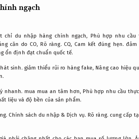
hính ngạch
t chỉ du nhập hàng chính ngạch,
Phù hợp nhu cầu t
ảng căn do CO,
Rõ ràng.
CQ,
Cam kết đúng hẹn.
đảm 
g ổn định đạt chuẩn quốc tế.
hát sinh.
giảm thiểu rủi ro hàng fake,
Nâng cao hiệu qu
n.
lý nhanh.
mua mua an tâm hơn,
Phù hợp nhu cầu thực
hất liệu và độ bền của sản phẩm.
ng.
Chính sách du nhập &
Dịch vụ.
Rõ ràng.
cung cấp tạ
 giá phải chăng nhất cho các bạn mua số lượng lớn.
Á