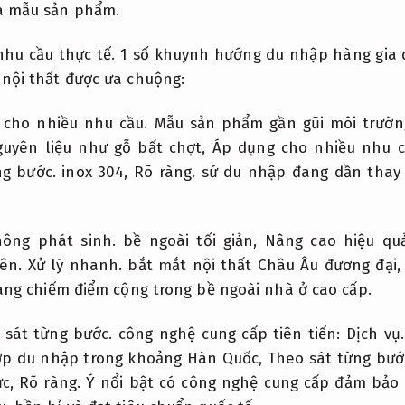
a mẫu sản phẩm.
hu cầu thực tế.
1 số khuynh hướng du nhập hàng gia
nội thất được ưa chuộng:
 cho nhiều nhu cầu.
Mẫu sản phẩm gần gũi môi trườn
uyên liệu như gỗ bất chợt,
Áp dụng cho nhiều nhu c
ng bước.
inox 304,
Rõ ràng.
sứ du nhập đang dần thay 
hông phát sinh.
bề ngoài tối giản,
Nâng cao hiệu qu
iên.
Xử lý nhanh.
bắt mắt nội thất Châu Âu đương đại
ang chiếm điểm cộng trong bề ngoài nhà ở cao cấp.
 sát từng bước.
công nghệ cung cấp tiên tiến:
Dịch vụ.
p du nhập trong khoảng Hàn Quốc,
Theo sát từng bướ
c,
Rõ ràng.
Ý nổi bật có công nghệ cung cấp đảm bảo