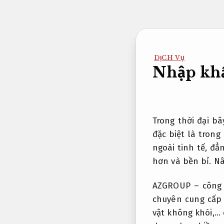
Bỏ
qua
nội
dung
DỊCH VỤ
Nhập khẩ
Trong thời đại b
đặc biệt là trong
ngoài tinh tế, đ
hơn và bền bỉ.
Nâ
AZGROUP – công 
chuyên cung cấp 
vật không khói,…