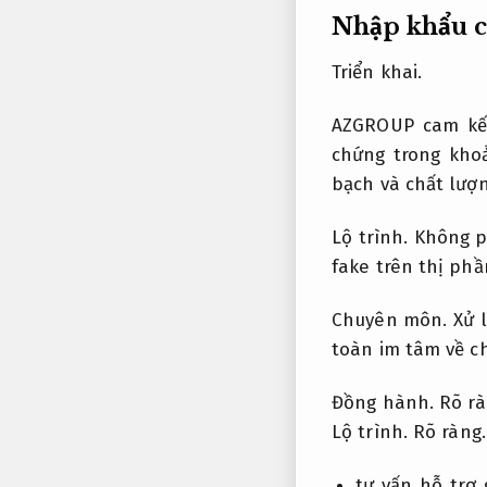
Nhập khẩu c
Triển khai.
AZGROUP cam kế
chứng trong kho
bạch và chất lượn
Lộ trình.
Không p
fake trên thị phầ
Chuyên môn.
Xử 
toàn im tâm về c
Đồng hành.
Rõ rà
Lộ trình.
Rõ ràng.
tư vấn hỗ trợ