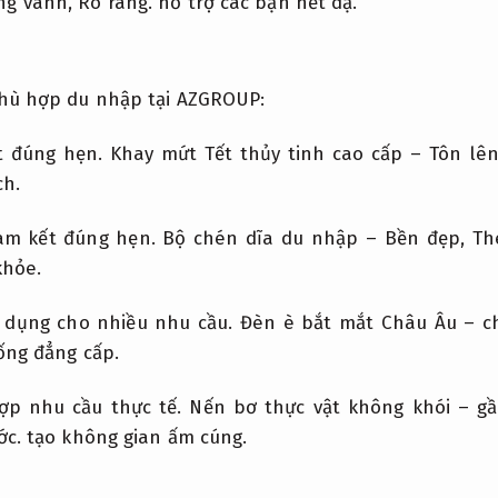
ng vánh,
Rõ ràng.
hỗ trợ các bạn hết dạ.
hù hợp du nhập tại AZGROUP:
t đúng hẹn.
Khay mứt Tết thủy tinh cao cấp – Tôn lê
ch.
am kết đúng hẹn.
Bộ chén dĩa du nhập – Bền đẹp,
Th
khỏe.
 dụng cho nhiều nhu cầu.
Đèn è bắt mắt Châu Âu – c
ống đẳng cấp.
ợp nhu cầu thực tế.
Nến bơ thực vật không khói – gầ
ớc.
tạo không gian ấm cúng.