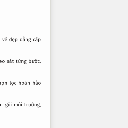
n vẻ đẹp đẳng cấp
eo sát từng bước.
họn lọc hoàn hảo
n gũi môi trường,