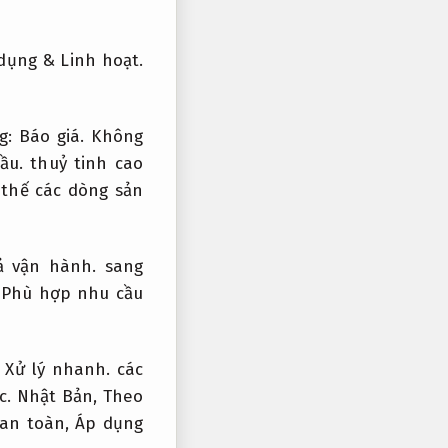
 dụng &
Linh hoạt.
g:
Báo giá.
Không
ầu.
thuỷ tinh cao
thế các dòng sản
ả vận hành.
sang
,
Phù hợp nhu cầu
Xử lý nhanh.
các
c.
Nhật Bản,
Theo
 an toàn,
Áp dụng