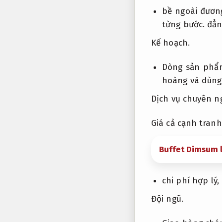
bề ngoài đươn
từng bước.
đẳn
Kế hoạch.
Dòng sản phẩ
hoàng và dùng
Dịch vụ chuyên n
Giá cả cạnh tranh
Buffet Dimsum l
chi phí hợp lý,
Đội ngũ.