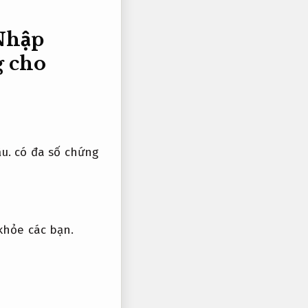
Nhập
g cho
u.
có đa số chứng
khỏe các bạn.