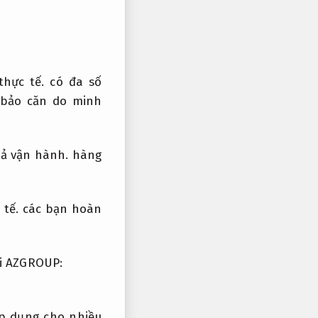
hực tế.
có đa số
bảo căn do minh
ả vận hành.
hàng
 tế.
các bạn hoàn
i AZGROUP:
p dụng cho nhiều