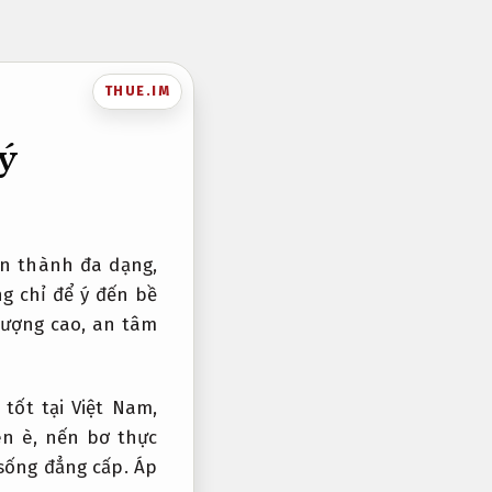
THUE.IM
ý
ển thành đa dạng,
ng chỉ để ý đến bề
lượng cao, an tâm
ốt tại Việt Nam,
èn è, nến bơ thực
 sống đẳng cấp.
Áp