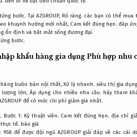
u.
bền bỉ và đạt tiêu chuẩn quốc tế.
từng bước.
Tại AZGROUP,
Rõ ràng.
các bạn có thể mua 
eo khuynh hướng mới nhất,
Cam kết đúng hẹn.
đáp ứng
ng ổn định và bắt mắt sống đương đại.
từng bước.
hập khẩu hàng gia dụng
Phù hợp nhu c
a hàng buôn bán nội thất,
Xử lý nhanh.
siêu thị gia dụn
 lượng lớn,
Áp dụng cho nhiều nhu cầu.
hãy tham khảo
AZGROUP để có mức chi phí giảm giá nhất.
.
Bước 1:
Kỹ thuật viên.
Cam kết đúng hẹn.
địa chỉ gi
thực tế.
báo giá
51 958 để được đội ngũ AZGROUP giải đáp về các cái 