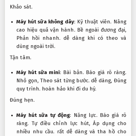
Khảo sát.
Máy hút sữa không dây
:
Kỹ thuật viên.
Nâng
cao hiệu quả vận hành.
Bề ngoài đương đại,
Phản hồi nhanh.
dễ dàng khi có theo và
dùng ngoài trời.
Tận tâm.
Máy hút sữa mini
:
Bài bản.
Báo giá rõ ràng.
Nhỏ gọn,
Theo sát từng bước.
dễ dàng,
Đúng
quy trình.
hoàn hảo khi đi du hý.
Đúng hẹn.
Máy hút sữa tự động
:
Năng lực.
Báo giá rõ
ràng.
Tự điều chỉnh lực hút,
Áp dụng cho
nhiều nhu cầu.
rất dễ dàng và tha hồ cho