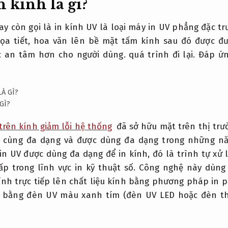
n kính là gì?
ay còn gọi là in kính UV là loại máy in UV phẳng đặc t
họa tiết, hoa văn lên bề mặt tấm kính sau đó được 
c an tâm hơn cho người dùng. quá trình đi lại.
Đáp ứn
GÌ?
 trên kính giảm lỗi hệ thống
đã sở hữu mặt trên thị tr
vô cùng đa dạng và được dùng đa dạng trong những nă
 in UV được dùng đa dạng để in kính, đó là trình tự xử 
cấp trong lĩnh vực in kỹ thuật số. Công nghệ này dùn
ính trực tiếp lên chất liệu kính bằng phương pháp in 
 bằng đèn UV màu xanh tím (đèn UV LED hoặc đèn t