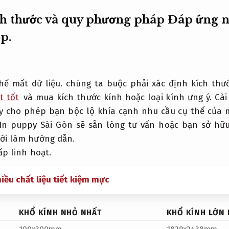
ch thước và quy phương pháp
Đáp ứng n
p.
hế mất dữ liệu.
chúng ta buộc phải xác định kích thư
t tốt
và mua kích thước kính hoặc loại kính ưng ý.
Cài
 cho phép bạn bộc lộ khía cạnh nhu cầu cụ thể của 
n puppy Sài Gòn sẽ sẵn lòng tư vấn hoặc bạn sở hữu
ới làm hướng dẫn.
p linh hoạt.
hiều chất liệu tiết kiệm mực
KHỔ KÍNH NHỎ NHẤT
KHỔ KÍNH LỚN