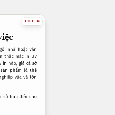
THUE.IM
việc
gôi nhà hoặc văn
n thắc mắc in UV
 in nào, giá cả sở
 sản phẩm là thế
nghiệp vừa và lớn
òn sở hữu đến cho