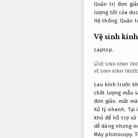
Quản trị đơn giả
lượng tốt của do
Hệ thống.
Quản tr
Vệ sinh kính
Laptop.
VỆ SINH KÍNH TRƯỚC
Lau kính trước kh
chất lượng mẫu 
đơn giản.
mất màu
Xử lý nhanh.
Tại 
khô để hỗ trợ x
dễ dàng nhưng mất
Máy photocopy.
T