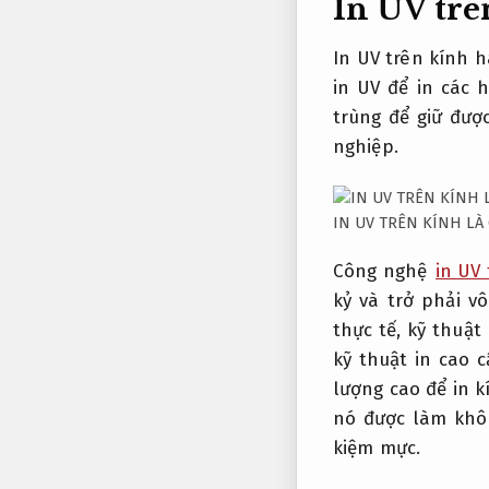
In UV trê
In UV trên kính h
in UV để in các 
trùng để giữ đượ
nghiệp.
IN UV TRÊN KÍNH LÀ 
Công nghệ
in UV
kỷ và trở phải 
thực tế, kỹ thuật
kỹ thuật in cao 
lượng cao để in k
nó được làm khô
kiệm mực.