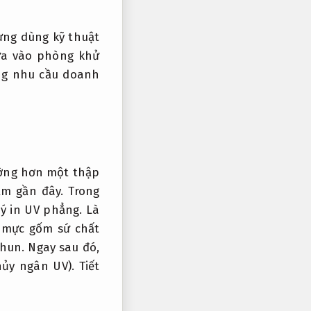
rưng dùng kỹ thuật
đưa vào phòng khử
g nhu cầu doanh
ường hơn một thập
m gần đây. Trong
lý in UV phẳng. Là
g mực gốm sứ chất
phun. Ngay sau đó,
hủy ngân UV).
Tiết