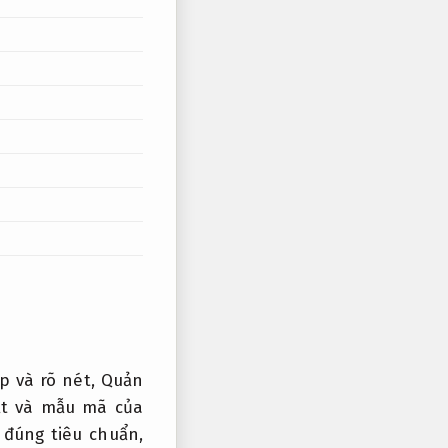
p và rõ nét,
Quản
ật và mẫu mã của
 đúng tiêu chuẩn,