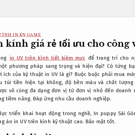
TÍNH IN ẤN GAME
n kính giá rẻ tối ưu cho công 
dùng
in UV trên kính tiết kiệm mực
để trang trí cho n
ột phương pháp sang trọng và hiện đại? Có từng bạ
lợi ích của kỹ thuật in UV là gì? Buộc buộc phải mua máy
u túi tiền hiện tại không, độ bền màu và chất lượng
ợc vô cùng đa dạng đơn vị từ đơn vị nhỏ đến doanh 
ng tiềm năng.
Đáp ứng nhu cầu doanh nghiệp.
ực triển khai hoạt động trong nghề, In puppy Sài G
g án in UV trên kính kỹ thuật cao.
Bảo mật tốt.