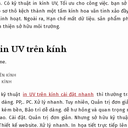
.
Có kỹ thuật in kính UV,
Tối ưu cho công việc.
bạn sở 
 sơ thô kệch thành một tấm kính hoa văn tinh xảo đầ
inh hoạt.
Ngoài ra,
Hạn chế mất dữ liệu.
sản phẩm ph
 thiện sở hữu môi trường.
in UV trên kính
me.
N KÍNH
 kỹ thuật
in UV trên kính cài đặt nhanh
thì thường tr
ễ dàng.
PP,..
PC.
Xử lý nhanh.
Tuy nhiên,
Quản trị đơn gi
g kém bền,
Bảo trì dễ dàng.
dễ hư hỏng và quan trọng 
cao.
Cài đặt.
Quản trị đơn giản.
Nhưng sở hữu kỹ thuật
Thiết kế website.
Xử lý nhanh.
In họa tiết trực tiếp lê