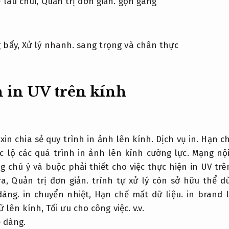
 lau chùi,
Quản trị đơn giản.
gọn gàng
 bẩy,
Xử lý nhanh.
sang trọng và chân thực
 in UV trên kính
xin chia sẻ quy trình in ảnh lên kính.
Dịch vụ in.
Hạn ch
c lộ các quá trình in ảnh lên kính cường lực.
Mạng nội
 chú ý và buộc phải thiết cho việc thực hiện in UV trê
ra,
Quản trị đơn giản.
trình tự xử lý còn sở hữu thể d
dàng.
in chuyển nhiệt,
Hạn chế mất dữ liệu.
in brand 
ữ lên kính,
Tối ưu cho công việc.
v.v.
ễ dàng.