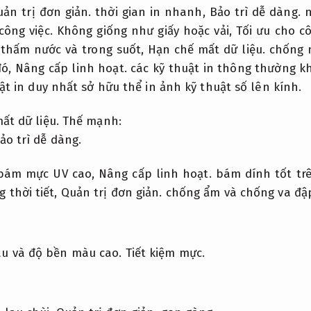
ản trị đơn giản.
thời gian in nhanh,
Bảo trì dễ dàng.
n
công việc.
Không giống như giấy hoặc vải,
Tối ưu cho cô
g thấm nước và trong suốt,
Hạn chế mất dữ liệu.
chống 
đó,
Nâng cấp linh hoạt.
các kỹ thuật in thông thường 
uật in duy nhất sở hữu thể in ảnh kỹ thuật số lên kính.
ất dữ liệu.
Thế mạnh:
ảo trì dễ dàng.
 bám mực UV cao,
Nâng cấp linh hoạt.
bám dính tốt trê
 thời tiết,
Quản trị đơn giản.
chống ẩm và chống va đập 
u và độ bền màu cao.
Tiết kiệm mực.