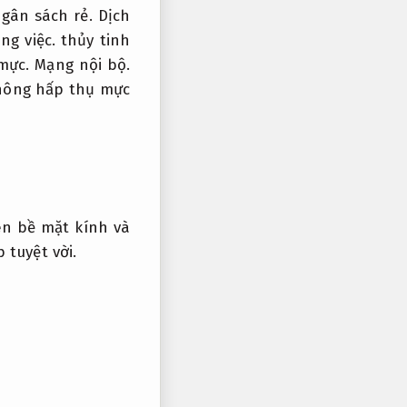
gân sách rẻ.
Dịch
ng việc.
thủy tinh
mực.
Mạng nội bộ.
không hấp thụ mực
n bề mặt kính và
tuyệt vời.