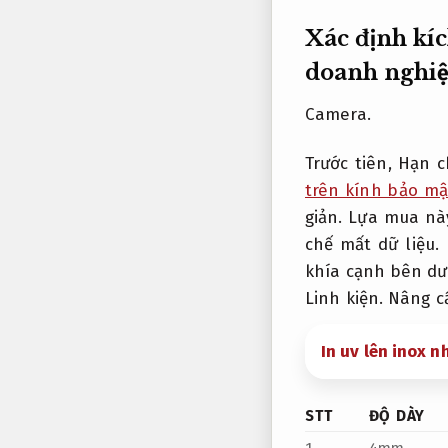
Xác định kí
doanh nghiệ
Camera.
Trước tiên,
Hạn c
trên kính bảo mậ
giản.
Lựa mua này
chế mất dữ liệu.
I
khía cạnh bên dư
Linh kiện.
Nâng cấ
In uv lên inox n
STT
ĐỘ DÀY