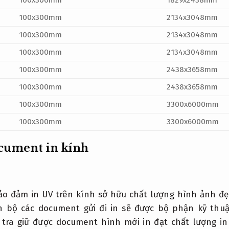
100x300mm
1829x2438mm
100x300mm
2134x3048mm
100x300mm
2134x3048mm
100x300mm
2134x3048mm
100x300mm
2438x3658mm
100x300mm
2438x3658mm
100x300mm
3300x6000mm
100x300mm
3300x6000mm
cument in kính
bảo đảm in UV trên kính sở hữu chất lượng hình ảnh đẹ
 bộ các document gửi đi in sẽ được bộ phận kỹ thu
 tra giữ được document hình mới in đạt chất lượng in