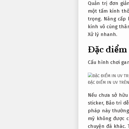
Quản trị đơn giản
một tấm kính thô
trọng.
Nâng cấp l
kính vô cùng thân
Xử lý nhanh.
Đặc điểm 
Cấu hình chơi ga
ĐẶC ĐIỂM IN UV TRÊ
Nếu chưa sở hữu
sticker,
Bảo trì d
pháp này thườn
mỹ không được 
chuyện đã khác.