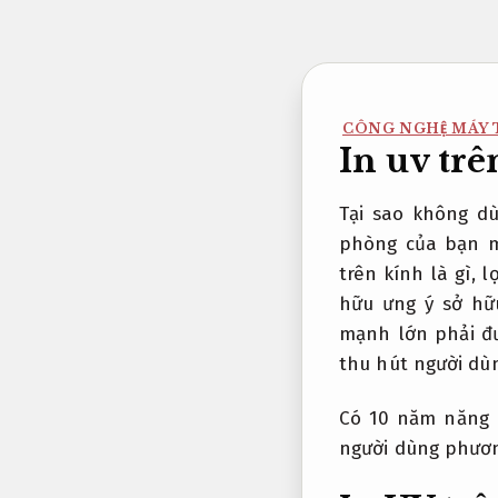
Bỏ
qua
nội
dung
CÔNG NGHỆ MÁY 
In uv trê
Tại sao không 
phòng của bạn m
trên kính là gì, 
hữu ưng ý sở hữ
mạnh lớn phải đư
thu hút người dù
Có 10 năm năng l
người dùng phươn