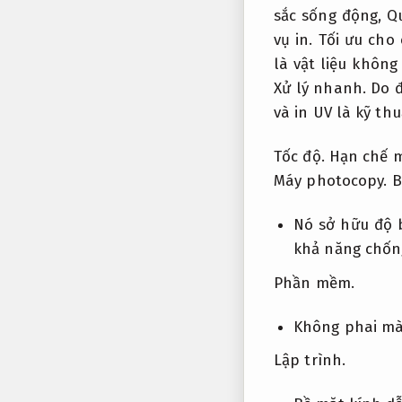
sắc sống động,
Qu
vụ in.
Tối ưu cho 
là vật liệu khôn
Xử lý nhanh.
Do 
và in UV là kỹ th
Tốc độ.
Hạn chế m
Máy photocopy.
B
Nó sở hữu độ
khả năng chống
Phần mềm.
Không phai mà
Lập trình.