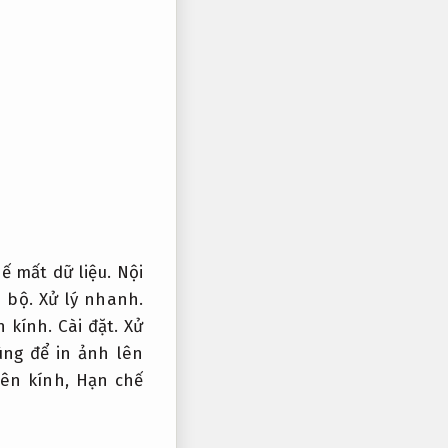
ế mất dữ liệu.
Nội
 bộ.
Xử lý nhanh.
n kính.
Cài đặt.
Xử
ùng để in ảnh lên
lên kính,
Hạn chế