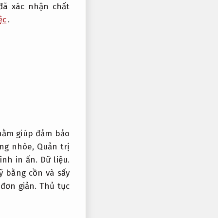
đã xác nhận chất
ệc
.
 nhằm giúp đảm bảo
ạng nhòe,
Quản trị
ình in ấn.
Dữ liệu.
ỹ bằng cồn và sấy
 đơn giản.
Thủ tục