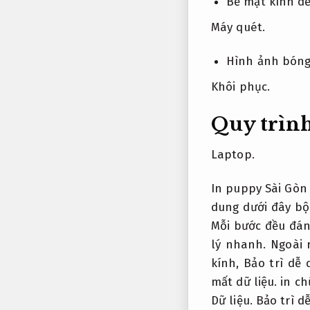
Bề mặt kính dễ
Máy quét.
Hình ảnh bóng
Khôi phục.
Quy trình
Laptop.
In puppy Sài Gòn 
dung dưới đây bộ
Mỗi bước đều đáng
lý nhanh.
Ngoài 
kính,
Bảo trì dễ 
mất dữ liệu.
in ch
Dữ liệu.
Bảo trì d