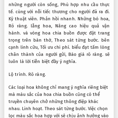
những người còn sống,
Phù hợp nhu cầu thực
tế.
cùng với nỗi tiếc thương cho người đã ra đi.
Kỹ thuật viên.
Phản hồi nhanh.
Những bó hoa,
Rõ ràng.
lẵng hoa,
Nâng cao hiệu quả vận
hành.
và vòng hoa chia buồn được đặt trang
trọng trên bàn thờ,
Theo sát từng bước.
bên
cạnh linh cữu,
Tối ưu chi phí.
biểu đạt tấm lòng
chân thành của người gửi,
Báo giá rõ ràng.
sẽ
luôn là lời tiễn biệt đầy ý nghĩa.
Lộ trình.
Rõ ràng.
Các loại hoa không chỉ mang ý nghĩa riêng biệt
mà màu sắc của hoa chia buồn cũng có thể
truyền chuyên chở những thông điệp khác
nhau.
Linh hoạt.
Theo sát từng bước.
Việc chọn
lọc màu sắc hoa hợp với sẽ chịu ảnh hưởng vào