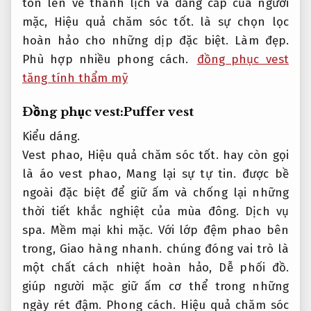
tôn lên vẻ thanh lịch và đẳng cấp của người
mặc,
Hiệu quả chăm sóc tốt.
là sự chọn lọc
hoàn hảo cho những dịp đặc biệt.
Làm đẹp.
Phù hợp nhiều phong cách.
đồng phục vest
tăng tính thẩm mỹ
Đồng phục vest:Puffer vest
Kiểu dáng.
Vest phao,
Hiệu quả chăm sóc tốt.
hay còn gọi
là áo vest phao,
Mang lại sự tự tin.
được bề
ngoài đặc biệt để giữ ấm và chống lại những
thời tiết khắc nghiệt của mùa đông.
Dịch vụ
spa.
Mềm mại khi mặc.
Với lớp đệm phao bên
trong,
Giao hàng nhanh.
chúng đóng vai trò là
một chất cách nhiệt hoàn hảo,
Dễ phối đồ.
giúp người mặc giữ ấm cơ thể trong những
ngày rét đậm.
Phong cách.
Hiệu quả chăm sóc