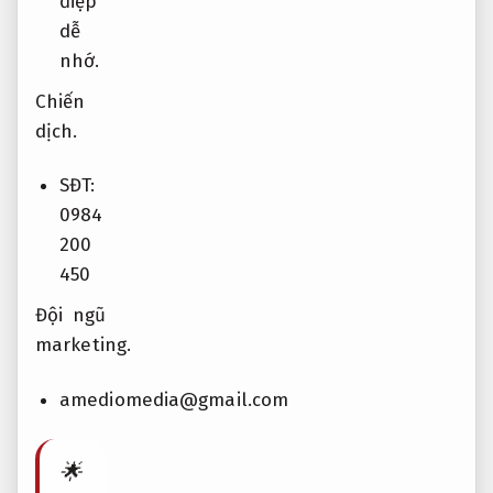
điệp
dễ
nhớ.
Chiến
dịch.
SĐT:
0984
200
450
Đội ngũ
marketing.
amediomedia@gmail.com
🌟