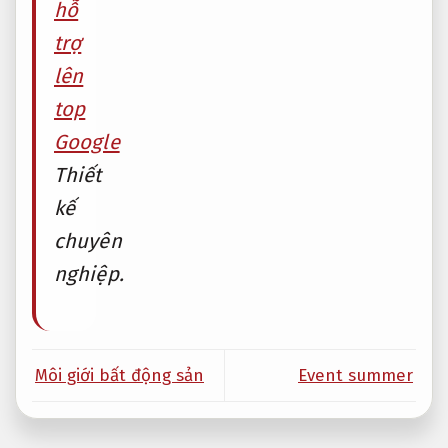
hỗ
trợ
lên
top
Google
Thiết
kế
chuyên
nghiệp.
Môi giới bất động sản
Event summer