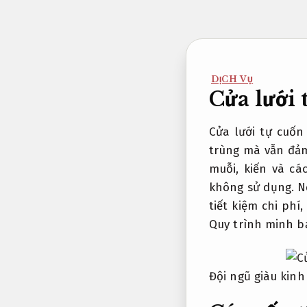
Bỏ
qua
nội
dung
DỊCH VỤ
Cửa lưới 
Cửa lưới tự cuốn
trùng mà vẫn đả
muỗi, kiến và cá
không sử dụng. N
tiết kiệm chi phí
Quy trình minh b
Đội ngũ giàu kinh