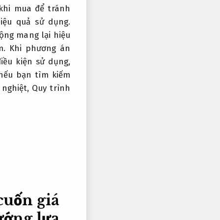
khi mua để tránh
ệu quả sử dụng.
động mang lại hiệu
m.
Khi phương án
iều kiện sử dụng,
nếu bạn tìm kiếm
 nghiệt,
Quy trình
 cuốn giá
ớng lựa