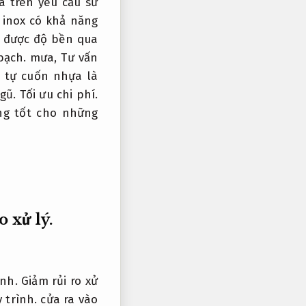
 trên yêu cầu sử
 inox có khả năng
ì được độ bền qua
bạch.
mưa,
Tư vấn
 tự cuốn nhựa là
gũ.
Tối ưu chi phí.
g tốt cho những
o xử lý.
ình.
Giảm rủi ro xử
 trình.
cửa ra vào