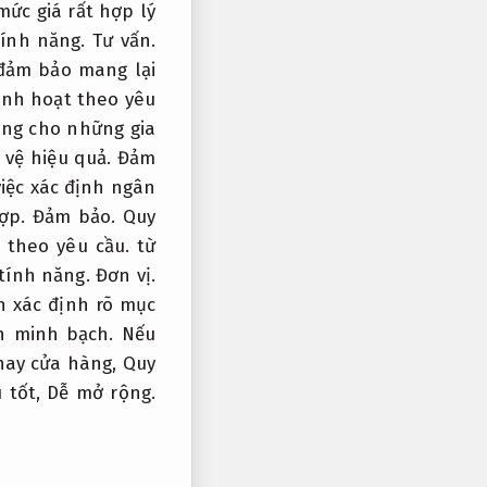
mức giá rất hợp lý
tính năng.
Tư vấn.
 đảm bảo mang lại
inh hoạt theo yêu
ởng cho những gia
 vệ hiệu quả.
Đảm
iệc xác định ngân
hợp.
Đảm bảo.
Quy
 theo yêu cầu.
từ
 tính năng.
Đơn vị.
 xác định rõ mục
h minh bạch.
Nếu
hay cửa hàng,
Quy
 tốt,
Dễ mở rộng.