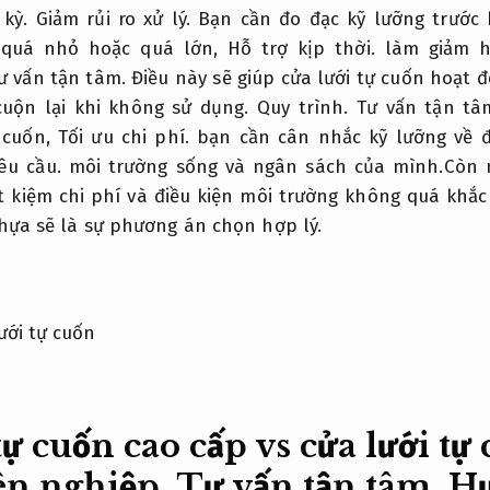
 kỳ.
Giảm rủi ro xử lý.
Bạn cần đo đạc kỹ lưỡng trước 
 quá nhỏ hoặc quá lớn,
Hỗ trợ kịp thời.
làm giảm hi
ư vấn tận tâm.
Điều này sẽ giúp cửa lưới tự cuốn hoạt 
cuộn lại khi không sử dụng.
Quy trình.
Tư vấn tận tâ
 cuốn,
Tối ưu chi phí.
bạn cần cân nhắc kỹ lưỡng về đ
êu cầu.
môi trường sống và ngân sách của mình.Còn 
ết kiệm chi phí và điều kiện môi trường không quá khắc
ựa sẽ là sự phương án chọn hợp lý.
tự cuốn cao cấp vs cửa lưới tự
n nghiệp.
Tư vấn tận tâm.
Hư