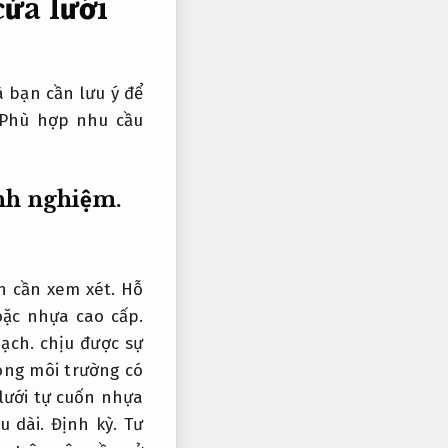
ửa lưới
à bạn cần lưu ý để
Phù hợp nhu cầu
nh nghiệm.
ên cần xem xét.
Hỗ
oặc nhựa cao cấp.
ạch.
chịu được sự
rong môi trường có
lưới tự cuốn nhựa
u dài.
Định kỳ.
Tư