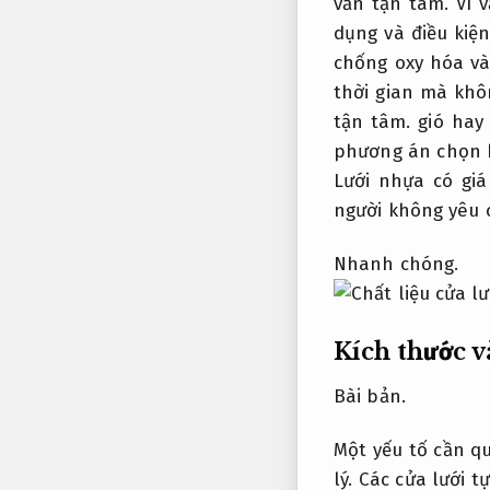
vấn tận tâm.
Vì v
dụng và điều kiệ
chống oxy hóa và
thời gian mà khô
tận tâm.
gió hay 
phương án chọn h
Lưới nhựa có giá
người không yêu 
Nhanh chóng.
Kích thước v
Bài bản.
Một yếu tố cần q
lý.
Các cửa lưới tự