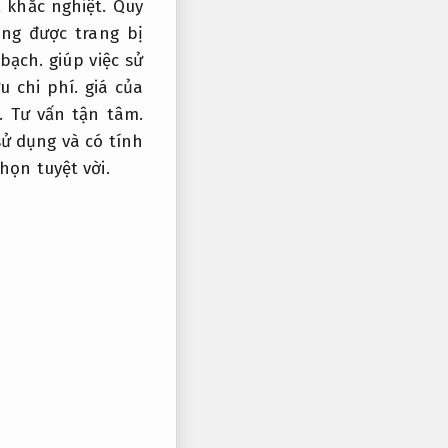
t khắc nghiệt.
Quy
g được trang bị
bạch.
giúp việc sử
u chi phí.
giá của
.
Tư vấn tận tâm.
ử dụng và có tính
họn tuyệt vời.