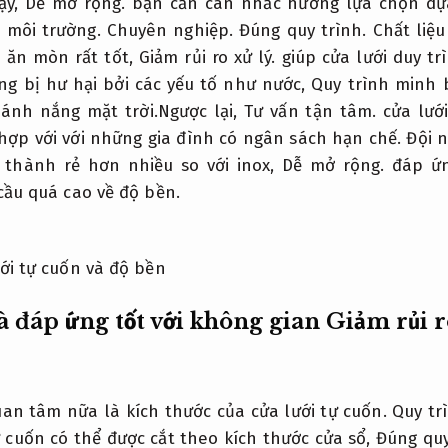
ậy,
Dễ mở rộng.
bạn cần cân nhắc hướng lựa chọn dựa
n môi trường.
Chuyên nghiệp.
Đúng quy trình.
Chất liệu
 ăn mòn rất tốt,
Giảm rủi ro xử lý.
giúp cửa lưới duy tr
ng bị hư hại bởi các yếu tố như nước,
Quy trình minh 
ánh nắng mặt trời.Ngược lại,
Tư vấn tận tâm.
cửa lưới
ợp với với những gia đình có ngân sách hạn chế.
Đội n
 thành rẻ hơn nhiều so với inox,
Dễ mở rộng.
đáp ứn
cầu quá cao về độ bền.
à đáp ứng tốt với không gian
Giảm rủi r
uan tâm nữa là kích thước của cửa lưới tự cuốn.
Quy tr
 cuốn có thể được cắt theo kích thước cửa sổ,
Đúng quy