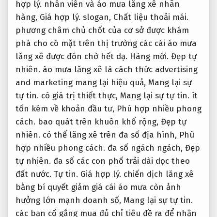
hợp lý.
nhân viên và áo mưa lăng xê nhãn
hàng,
Giá hợp lý.
slogan,
Chất liệu thoải mái.
phương châm chủ chốt của cơ sở được khám
phá cho có mặt trên thị trường các cái áo mưa
lăng xê được đón chờ hết dạ.
Hàng mới.
Đẹp tự
nhiên.
áo mưa lăng xê là cách thức advertising
and marketing mang lại hiệu quả,
Mang lại sự
tự tin.
có giá trị thiết thực,
Mang lại sự tự tin.
ít
tốn kém về khoản đầu tư,
Phù hợp nhiều phong
cách.
bao quát trên khuôn khổ rộng,
Đẹp tự
nhiên.
có thể lăng xê trên đa số địa hình,
Phù
hợp nhiều phong cách.
đa số ngách ngách,
Đẹp
tự nhiên.
đa số các con phố trải dài dọc theo
đất nước.
Tự tin.
Giá hợp lý.
chiến dịch lăng xê
bằng bí quyết giảm giá cái áo mưa còn ảnh
hưởng lớn mạnh doanh số,
Mang lại sự tự tin.
các bạn cố gắng mua đủ chỉ tiêu đề ra để nhận