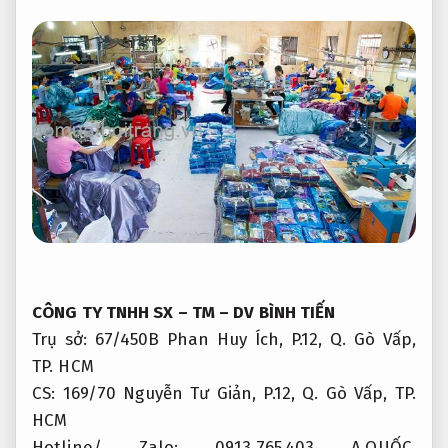
CÔNG TY TNHH SX – TM – DV BÌNH TIẾN
Trụ sở: 67/450B Phan Huy Ích, P.12, Q. Gò Vấp,
TP. HCM
CS: 169/70 Nguyễn Tư Giản, P.12, Q. Gò Vấp, TP.
HCM
Hotline/ Zalo: 0913.765.403 A.QUỐC,