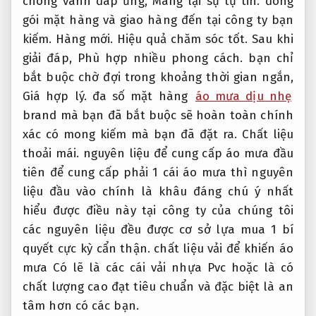
chóng vánh đáp ứng,
Mang lại sự tự tin.
đóng
gói mặt hàng và giao hàng đến tại công ty bạn
kiếm.
Hàng mới.
Hiệu quả chăm sóc tốt.
Sau khi
giải đáp,
Phù hợp nhiều phong cách.
bạn chỉ
bắt buộc chờ đợi trong khoảng thời gian ngắn,
Giá hợp lý.
đa số mặt hàng
áo mưa dịu nhẹ
brand mà bạn đã bắt buộc sẽ hoàn toàn chính
xác có mong kiếm mà bạn đã đặt ra.
Chất liệu
thoải mái.
nguyên liệu để cung cấp áo mưa đầu
tiên để cung cấp phải 1 cái áo mưa thì nguyên
liệu đầu vào chính là khâu đáng chú ý nhất
hiểu được điều này tại công ty của chúng tôi
các nguyên liệu đều được cơ sở lựa mua 1 bí
quyết cực kỳ cẩn thận. chất liệu vải để khiến áo
mưa Có lẽ là các cái vải nhựa Pvc hoặc là có
chất lượng cao đạt tiêu chuẩn và đặc biệt là an
tâm hơn có các bạn.