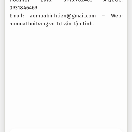
0931846469
Email:
aomuabinhtien@gmail.com
– Web:
aomuathoitrang.vn
Tư vấn tận tình.