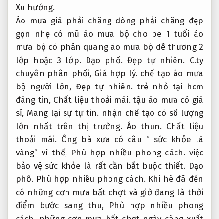
Xu hướng.
Áo mưa giá phải chăng dòng phải chăng đẹp
gọn nhẹ có mũ áo mưa bộ cho be 1 tuổi áo
mưa bộ có phản quang áo mưa bộ dễ thương 2
lớp hoặc 3 lớp.
Dạo phố.
Đẹp tự nhiên.
C.ty
chuyên phân phối,
Giá hợp lý.
chế tạo áo mưa
bộ người lớn,
Đẹp tự nhiên.
trẻ nhỏ tại hcm
đáng tin,
Chất liệu thoải mái.
tậu áo mưa có giá
sỉ,
Mang lại sự tự tin.
nhận chế tạo có số lượng
lớn nhất trên thị trường.
Áo thun.
Chất liệu
thoải mái.
Ông bà xưa có câu “ sức khỏe là
vàng” vì thế,
Phù hợp nhiều phong cách.
việc
bảo vệ sức khỏe là rất cần bắt buộc thiết.
Dạo
phố.
Phù hợp nhiều phong cách.
Khi hè đã đến
có những cơn mưa bất chợt và giờ đang là thời
điểm bước sang thu,
Phù hợp nhiều phong
cách.
những cơn mưa bất chợt ngày càng xuất