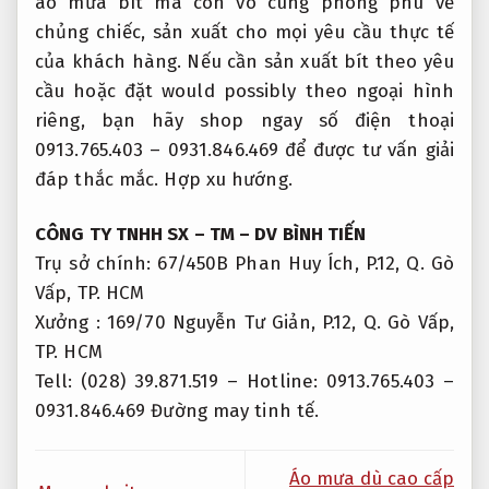
áo mưa bít mà còn vô cùng phong phú về
chủng chiếc, sản xuất cho mọi yêu cầu thực tế
của khách hàng. Nếu cần sản xuất bít theo yêu
cầu hoặc đặt would possibly theo ngoại hình
riêng, bạn hãy shop ngay số điện thoại
0913.765.403 – 0931.846.469 để được tư vấn giải
đáp thắc mắc.
Hợp xu hướng.
CÔNG TY TNHH SX – TM – DV BÌNH TIẾN
Trụ sở chính: 67/450B Phan Huy Ích, P.12, Q. Gò
Vấp, TP. HCM
Xưởng : 169/70 Nguyễn Tư Giản, P.12, Q. Gò Vấp,
TP. HCM
Tell: (028) 39.871.519 – Hotline: 0913.765.403 –
0931.846.469
Đường may tinh tế.
Áo mưa dù cao cấp