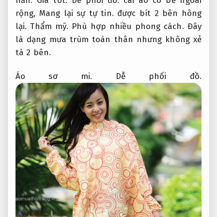
hẳn.
Giá tốt.
Dễ phối đồ.
cái áo có bề ngoài
rộng,
Mang lại sự tự tin.
được bít 2 bên hông
lại.
Thẩm mỹ.
Phù hợp nhiều phong cách.
Đây
là dạng mưa trùm toàn thân nhưng không xẻ
tà 2 bên.
Áo sơ mi.
Dễ phối đồ.