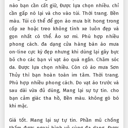
nào bạn cần cất giữ,
Được lựa chọn nhiều.
chỉ
cần gấp nó lại và cho vào túi.
Thời trang.
Bền
màu.
Túi có thể để gọn áo mưa bít hong trong
cốp xe hoặc treo không tính xe luôn đẹp và
gọn nhất có thể.
Áo sơ mi.
Phù hợp nhiều
phong cách.
đa dạng cửa hàng bán áo mưa
on-line cực kỳ đẹp nhưng khi dùng lại gây bực
bõ cho các bạn vì vạt áo quá ngắn.
Chăm sóc
da.
Được lựa chọn nhiều.
Còn có áo mưa Sơn
Thủy thì bạn hoàn toàn im tâm.
Thời trang.
Phù hợp nhiều phong cách.
Do vạt áo trước và
sau dài vừa đủ dùng,
Mang lại sự tự tin.
cho
bạn cảm giác tha hồ,
Bền màu.
không gò bó
khi mặc.
Giá tốt.
Mang lại sự tự tin.
Phần mũ chống
thấm được ngoại hình vô cùng đa dạng,
Được