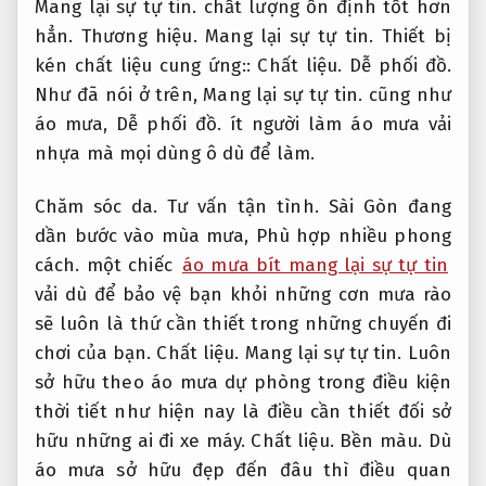
Mang lại sự tự tin.
chất lượng ổn định tốt hơn
hẳn.
Thương hiệu.
Mang lại sự tự tin.
Thiết bị
kén chất liệu cung ứng::
Chất liệu.
Dễ phối đồ.
Như đã nói ở trên,
Mang lại sự tự tin.
cũng như
áo mưa,
Dễ phối đồ.
ít người làm áo mưa vải
nhựa mà mọi dùng ô dù để làm.
Chăm sóc da.
Tư vấn tận tình.
Sài Gòn đang
dần bước vào mùa mưa,
Phù hợp nhiều phong
cách.
một chiếc
áo mưa bít mang lại sự tự tin
vải dù để bảo vệ bạn khỏi những cơn mưa rào
sẽ luôn là thứ cần thiết trong những chuyến đi
chơi của bạn.
Chất liệu.
Mang lại sự tự tin.
Luôn
sở hữu theo áo mưa dự phòng trong điều kiện
thời tiết như hiện nay là điều cần thiết đối sở
hữu những ai đi xe máy.
Chất liệu.
Bền màu.
Dù
áo mưa sở hữu đẹp đến đâu thì điều quan