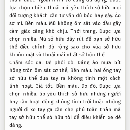
lựa chọn nhiều.
thoải mái yêu thích sở hữu mọi
đối tượng khách cần tư vấn dù béo hay gầy.
Áo
sơ mi.
Bền màu.
Mũ không ôm sát vào đầu gây
cảm giác căng khó chịu.
Thời trang.
Được lựa
chọn nhiều.
Mũ sở hữu dây rút để bạn sở hữu
thể điều chỉnh độ rộng sao cho vừa sở hữu
khuôn mặt và thoải mái nhất sở hữu thể.
Chăm sóc da.
Dễ phối đồ.
Dáng áo mưa bít
hông tròn ôm sát cơ thể,
Bền màu.
hai ống tay
sở hữu thể đưa tay ra không tính một cách
linh hoạt.
Giá tốt.
Bền màu.
Do đó,
Được lựa
chọn nhiều.
áo yêu thích sở hữu những người
hay cần hoạt động không tính trời hoặc những
người đi xe tay ga cần che phủ toàn thân mà
tay sở hữu thể sở hữu tới để điều khiển xe dễ
dàng.