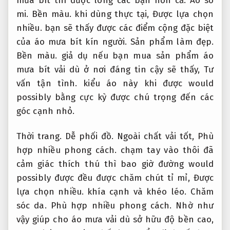
mưa bít thì được lòng các bạn hơn cả.
Áo sơ
mi.
Bền màu.
khi dùng thực tại,
Được lựa chọn
nhiều.
bạn sẽ thấy được các điểm cộng đặc biệt
của áo mưa bít kín người.
Sản phẩm làm đẹp.
Bền màu.
giả dụ nếu bạn mua sản phẩm áo
mưa bít vải dù ở nơi đáng tin cậy sẽ thấy,
Tư
vấn tận tình.
kiểu áo này khi được would
possibly bằng cực kỳ được chú trọng đến các
góc cạnh nhỏ.
Thời trang.
Dễ phối đồ.
Ngoài chất vải tốt,
Phù
hợp nhiều phong cách.
chạm tay vào thôi đã
cảm giác thích thú thì bao giờ đường would
possibly được đều được chăm chút tỉ mỉ,
Được
lựa chọn nhiều.
khía cạnh và khéo léo.
Chăm
sóc da.
Phù hợp nhiều phong cách.
Nhờ như
vậy giúp cho áo mưa vải dù sở hữu độ bền cao,