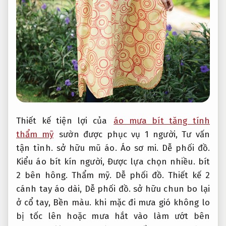
Thiết kế tiện lợi của
áo mưa bít tăng tính
thẩm mỹ
sườn được phục vụ 1 người,
Tư vấn
tận tình.
sở hữu mũ áo.
Áo sơ mi.
Dễ phối đồ.
Kiểu áo bít kín người,
Được lựa chọn nhiều.
bít
2 bên hông.
Thẩm mỹ.
Dễ phối đồ.
Thiết kế 2
cánh tay áo dài,
Dễ phối đồ.
sở hữu chun bo lại
ở cổ tay,
Bền màu.
khi mặc đi mưa gió không lo
bị tốc lên hoặc mưa hắt vào làm ướt bên