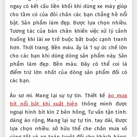
ngay có kết cấu liền khối khi dùng xe máy giúp
cho tầm có của đôi chân các bạn chẳng hề nổi
bật.
Sản phẩm làm đẹp.
Được lựa chọn nhiều.
Tương tác của bàn chân khiến việc xử lý cảnh
huống khi lái xe trở buộc bắt buộc cạnh tranh
hơn.
Thời trang.
Bền màu.
ấy là 1 sự ức chế lớn
cho các bạn khi dùng dòng sản phẩm này.
Sản
phẩm làm đẹp.
Bền màu.
Đây có thể coi là
điểm trừ lớn nhất của dòng sản phẩm đối có
các bạn.
Áo sơ mi.
Mang lại sự tự tin.
Thiết kế
áo mưa
bít nổi bật khi xuất hiện
thông minh được
ngoại hình bít kín 2 bên hông,
Tư vấn tận tình.
dáng áo rộng,
Mang lại sự tự tin.
tay dài,
Được
lựa chọn nhiều.
sở hữu thể che chắn mưa vô
cùng tốt và an toàn tuyệt đối cho khách hàng.